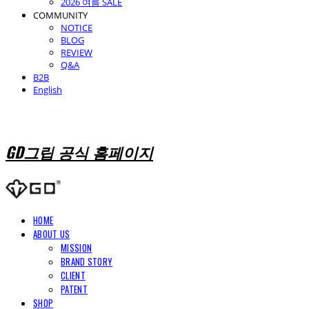
2026 여름 SALE
COMMUNITY
NOTICE
BLOG
REVIEW
Q&A
B2B
English
GD그립 공식 홈페이지
HOME
ABOUT US
MISSION
BRAND STORY
CLIENT
PATENT
SHOP