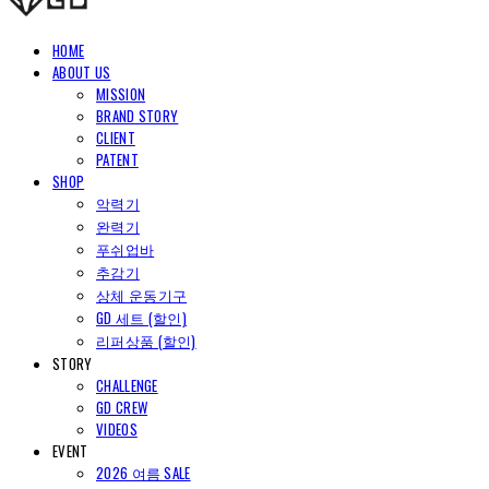
HOME
ABOUT US
MISSION
BRAND STORY
CLIENT
PATENT
SHOP
악력기
완력기
푸쉬업바
추감기
상체 운동기구
GD 세트 (할인)
리퍼상품 (할인)
STORY
CHALLENGE
GD CREW
VIDEOS
EVENT
2026 여름 SALE