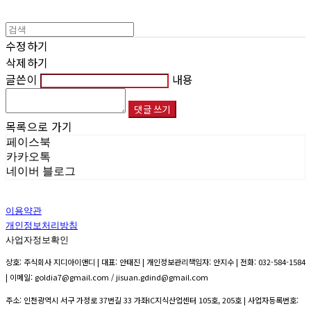
수정하기
삭제하기
글쓴이
내용
댓글 쓰기
목록으로 가기
페이스북
카카오톡
네이버 블로그
이용약관
개인정보처리방침
사업자정보확인
상호: 주식회사 지디아이앤디 | 대표: 안태진 | 개인정보관리책임자: 안지수 | 전화: 032-584-1584
| 이메일: goldia7@gmail.com / jisuan.gdind@gmail.com
주소: 인천광역시 서구 가정로 37번길 33 가좌IC지식산업센터 105호, 205호 | 사업자등록번호: