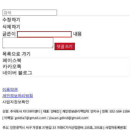
수정하기
삭제하기
글쓴이
내용
댓글 쓰기
목록으로 가기
페이스북
카카오톡
네이버 블로그
이용약관
개인정보처리방침
사업자정보확인
상호: 주식회사 지디아이앤디 | 대표: 안태진 | 개인정보관리책임자: 안지수 | 전화: 032-584-1584
| 이메일: goldia7@gmail.com / jisuan.gdind@gmail.com
주소: 인천광역시 서구 가정로 37번길 33 가좌IC지식산업센터 105호, 205호 | 사업자등록번호: