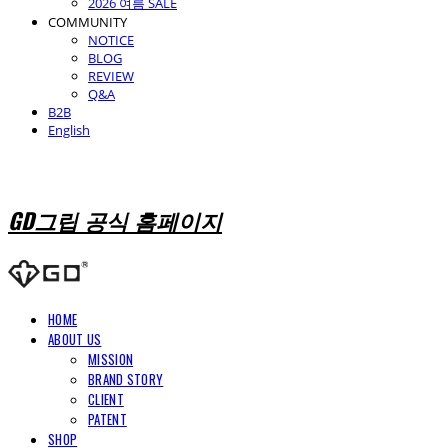
2026 여름 SALE
COMMUNITY
NOTICE
BLOG
REVIEW
Q&A
B2B
English
GD그립 공식 홈페이지
HOME
ABOUT US
MISSION
BRAND STORY
CLIENT
PATENT
SHOP