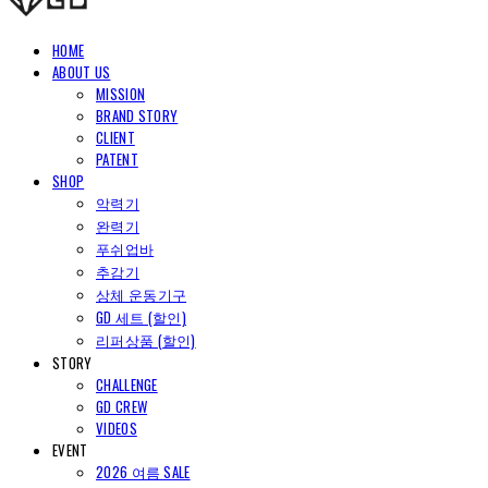
HOME
ABOUT US
MISSION
BRAND STORY
CLIENT
PATENT
SHOP
악력기
완력기
푸쉬업바
추감기
상체 운동기구
GD 세트 (할인)
리퍼상품 (할인)
STORY
CHALLENGE
GD CREW
VIDEOS
EVENT
2026 여름 SALE