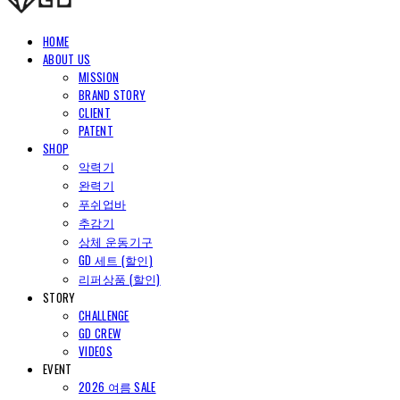
HOME
ABOUT US
MISSION
BRAND STORY
CLIENT
PATENT
SHOP
악력기
완력기
푸쉬업바
추감기
상체 운동기구
GD 세트 (할인)
리퍼상품 (할인)
STORY
CHALLENGE
GD CREW
VIDEOS
EVENT
2026 여름 SALE