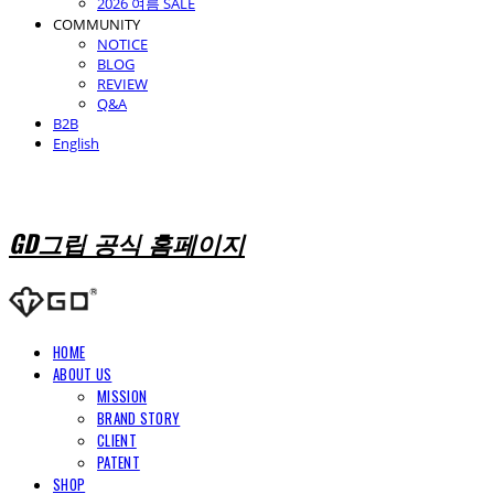
2026 여름 SALE
COMMUNITY
NOTICE
BLOG
REVIEW
Q&A
B2B
English
GD그립 공식 홈페이지
HOME
ABOUT US
MISSION
BRAND STORY
CLIENT
PATENT
SHOP