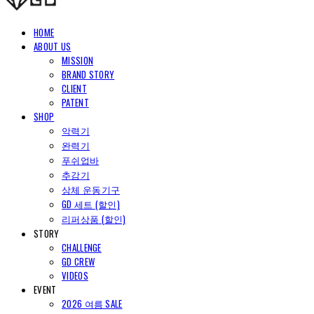
HOME
ABOUT US
MISSION
BRAND STORY
CLIENT
PATENT
SHOP
악력기
완력기
푸쉬업바
추감기
상체 운동기구
GD 세트 (할인)
리퍼상품 (할인)
STORY
CHALLENGE
GD CREW
VIDEOS
EVENT
2026 여름 SALE