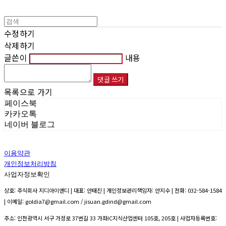
수정하기
삭제하기
글쓴이
내용
댓글 쓰기
목록으로 가기
페이스북
카카오톡
네이버 블로그
이용약관
개인정보처리방침
사업자정보확인
상호: 주식회사 지디아이앤디 | 대표: 안태진 | 개인정보관리책임자: 안지수 | 전화: 032-584-1584
| 이메일: goldia7@gmail.com / jisuan.gdind@gmail.com
주소: 인천광역시 서구 가정로 37번길 33 가좌IC지식산업센터 105호, 205호 | 사업자등록번호: