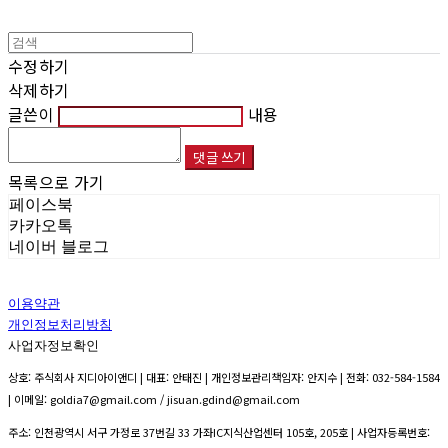
수정하기
삭제하기
글쓴이
내용
댓글 쓰기
목록으로 가기
페이스북
카카오톡
네이버 블로그
이용약관
개인정보처리방침
사업자정보확인
상호: 주식회사 지디아이앤디 | 대표: 안태진 | 개인정보관리책임자: 안지수 | 전화: 032-584-1584
| 이메일: goldia7@gmail.com / jisuan.gdind@gmail.com
주소: 인천광역시 서구 가정로 37번길 33 가좌IC지식산업센터 105호, 205호 | 사업자등록번호: