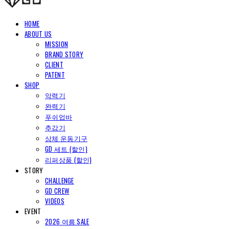
HOME
ABOUT US
MISSION
BRAND STORY
CLIENT
PATENT
SHOP
악력기
완력기
푸쉬업바
추감기
상체 운동기구
GD 세트 (할인)
리퍼상품 (할인)
STORY
CHALLENGE
GD CREW
VIDEOS
EVENT
2026 여름 SALE