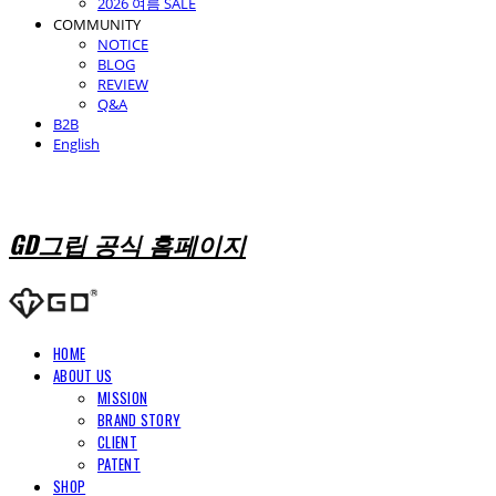
2026 여름 SALE
COMMUNITY
NOTICE
BLOG
REVIEW
Q&A
B2B
English
GD그립 공식 홈페이지
HOME
ABOUT US
MISSION
BRAND STORY
CLIENT
PATENT
SHOP