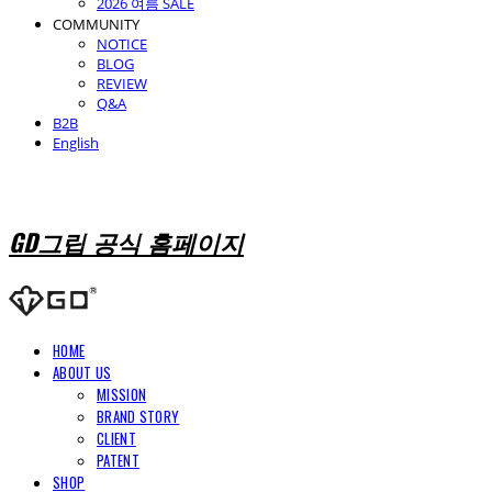
2026 여름 SALE
COMMUNITY
NOTICE
BLOG
REVIEW
Q&A
B2B
English
GD그립 공식 홈페이지
HOME
ABOUT US
MISSION
BRAND STORY
CLIENT
PATENT
SHOP