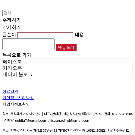
수정하기
삭제하기
글쓴이
내용
댓글 쓰기
목록으로 가기
페이스북
카카오톡
네이버 블로그
이용약관
개인정보처리방침
사업자정보확인
상호: 주식회사 지디아이앤디 | 대표: 안태진 | 개인정보관리책임자: 안지수 | 전화: 032-584-1584
| 이메일: goldia7@gmail.com / jisuan.gdind@gmail.com
주소: 인천광역시 서구 가정로 37번길 33 가좌IC지식산업센터 105호, 205호 | 사업자등록번호: