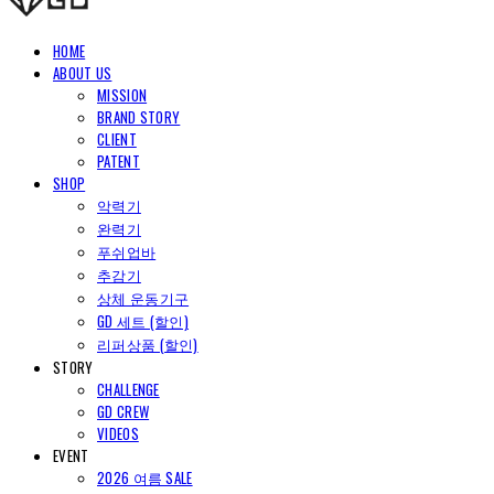
HOME
ABOUT US
MISSION
BRAND STORY
CLIENT
PATENT
SHOP
악력기
완력기
푸쉬업바
추감기
상체 운동기구
GD 세트 (할인)
리퍼상품 (할인)
STORY
CHALLENGE
GD CREW
VIDEOS
EVENT
2026 여름 SALE