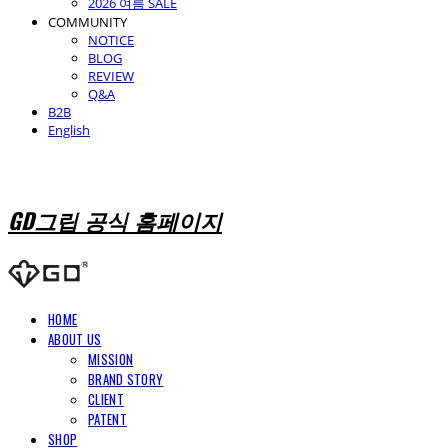
2026 여름 SALE
COMMUNITY
NOTICE
BLOG
REVIEW
Q&A
B2B
English
GD그립 공식 홈페이지
HOME
ABOUT US
MISSION
BRAND STORY
CLIENT
PATENT
SHOP