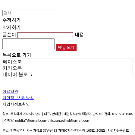
수정하기
삭제하기
글쓴이
내용
댓글 쓰기
목록으로 가기
페이스북
카카오톡
네이버 블로그
이용약관
개인정보처리방침
사업자정보확인
상호: 주식회사 지디아이앤디 | 대표: 안태진 | 개인정보관리책임자: 안지수 | 전화: 032-584-1584
| 이메일: goldia7@gmail.com / jisuan.gdind@gmail.com
주소: 인천광역시 서구 가정로 37번길 33 가좌IC지식산업센터 105호, 205호 | 사업자등록번호: