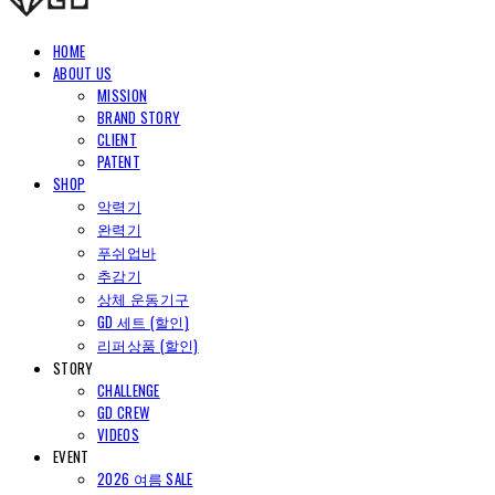
HOME
ABOUT US
MISSION
BRAND STORY
CLIENT
PATENT
SHOP
악력기
완력기
푸쉬업바
추감기
상체 운동기구
GD 세트 (할인)
리퍼상품 (할인)
STORY
CHALLENGE
GD CREW
VIDEOS
EVENT
2026 여름 SALE