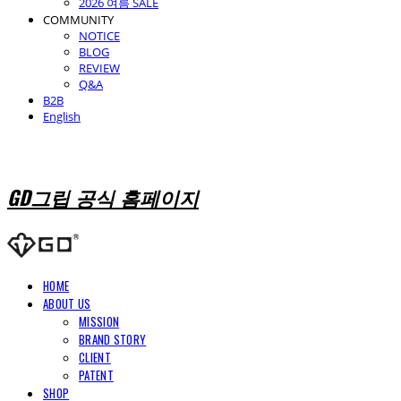
2026 여름 SALE
COMMUNITY
NOTICE
BLOG
REVIEW
Q&A
B2B
English
GD그립 공식 홈페이지
HOME
ABOUT US
MISSION
BRAND STORY
CLIENT
PATENT
SHOP