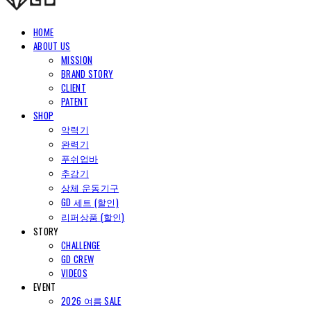
HOME
ABOUT US
MISSION
BRAND STORY
CLIENT
PATENT
SHOP
악력기
완력기
푸쉬업바
추감기
상체 운동기구
GD 세트 (할인)
리퍼상품 (할인)
STORY
CHALLENGE
GD CREW
VIDEOS
EVENT
2026 여름 SALE