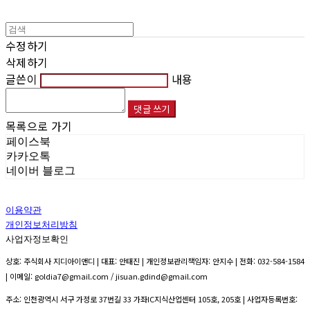
수정하기
삭제하기
글쓴이
내용
댓글 쓰기
목록으로 가기
페이스북
카카오톡
네이버 블로그
이용약관
개인정보처리방침
사업자정보확인
상호: 주식회사 지디아이앤디 | 대표: 안태진 | 개인정보관리책임자: 안지수 | 전화: 032-584-1584
| 이메일: goldia7@gmail.com / jisuan.gdind@gmail.com
주소: 인천광역시 서구 가정로 37번길 33 가좌IC지식산업센터 105호, 205호 | 사업자등록번호: