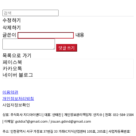
수정하기
삭제하기
글쓴이
내용
댓글 쓰기
목록으로 가기
페이스북
카카오톡
네이버 블로그
이용약관
개인정보처리방침
사업자정보확인
상호: 주식회사 지디아이앤디 | 대표: 안태진 | 개인정보관리책임자: 안지수 | 전화: 032-584-1584
| 이메일: goldia7@gmail.com / jisuan.gdind@gmail.com
주소: 인천광역시 서구 가정로 37번길 33 가좌IC지식산업센터 105호, 205호 | 사업자등록번호: