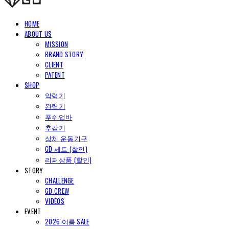
HOME
ABOUT US
MISSION
BRAND STORY
CLIENT
PATENT
SHOP
악력기
완력기
푸쉬업바
추감기
상체 운동기구
GD 세트 (할인)
리퍼상품 (할인)
STORY
CHALLENGE
GD CREW
VIDEOS
EVENT
2026 여름 SALE