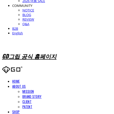
2026 여름 SALE
COMMUNITY
NOTICE
BLOG
REVIEW
Q&A
B2B
English
GD그립 공식 홈페이지
HOME
ABOUT US
MISSION
BRAND STORY
CLIENT
PATENT
SHOP