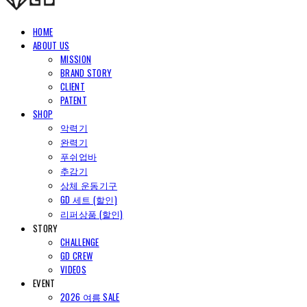
HOME
ABOUT US
MISSION
BRAND STORY
CLIENT
PATENT
SHOP
악력기
완력기
푸쉬업바
추감기
상체 운동기구
GD 세트 (할인)
리퍼상품 (할인)
STORY
CHALLENGE
GD CREW
VIDEOS
EVENT
2026 여름 SALE