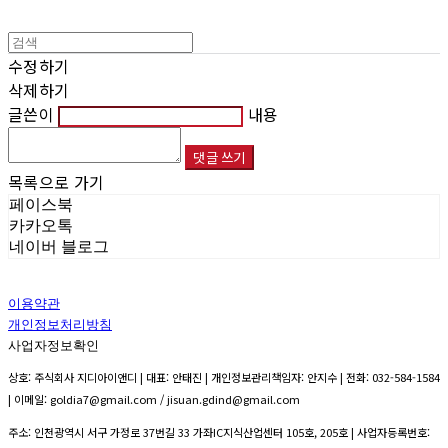
수정하기
삭제하기
글쓴이
내용
댓글 쓰기
목록으로 가기
페이스북
카카오톡
네이버 블로그
이용약관
개인정보처리방침
사업자정보확인
상호: 주식회사 지디아이앤디 | 대표: 안태진 | 개인정보관리책임자: 안지수 | 전화: 032-584-1584
| 이메일: goldia7@gmail.com / jisuan.gdind@gmail.com
주소: 인천광역시 서구 가정로 37번길 33 가좌IC지식산업센터 105호, 205호 | 사업자등록번호: