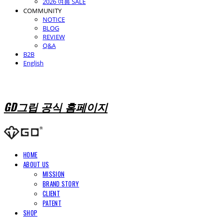
2026 여름 SALE
COMMUNITY
NOTICE
BLOG
REVIEW
Q&A
B2B
English
GD그립 공식 홈페이지
HOME
ABOUT US
MISSION
BRAND STORY
CLIENT
PATENT
SHOP