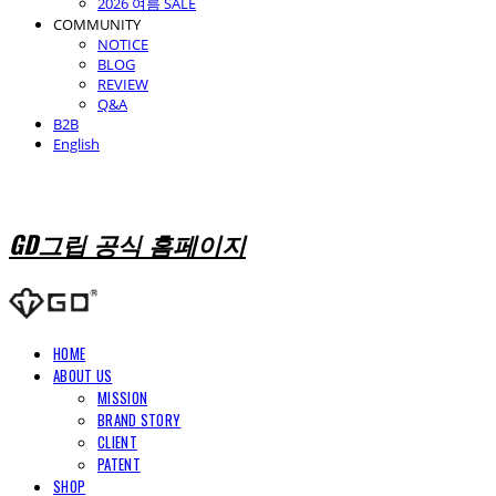
2026 여름 SALE
COMMUNITY
NOTICE
BLOG
REVIEW
Q&A
B2B
English
GD그립 공식 홈페이지
HOME
ABOUT US
MISSION
BRAND STORY
CLIENT
PATENT
SHOP