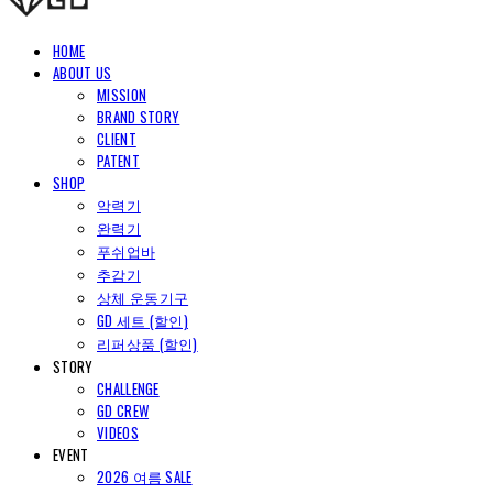
HOME
ABOUT US
MISSION
BRAND STORY
CLIENT
PATENT
SHOP
악력기
완력기
푸쉬업바
추감기
상체 운동기구
GD 세트 (할인)
리퍼상품 (할인)
STORY
CHALLENGE
GD CREW
VIDEOS
EVENT
2026 여름 SALE