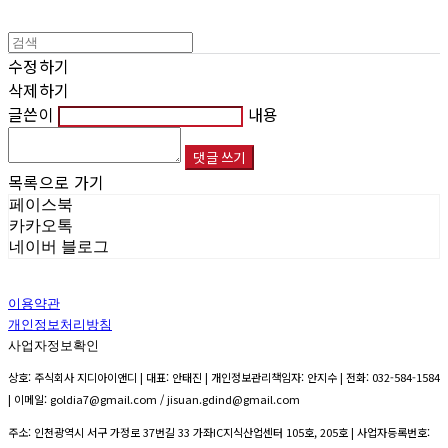
수정하기
삭제하기
글쓴이
내용
댓글 쓰기
목록으로 가기
페이스북
카카오톡
네이버 블로그
이용약관
개인정보처리방침
사업자정보확인
상호: 주식회사 지디아이앤디 | 대표: 안태진 | 개인정보관리책임자: 안지수 | 전화: 032-584-1584
| 이메일: goldia7@gmail.com / jisuan.gdind@gmail.com
주소: 인천광역시 서구 가정로 37번길 33 가좌IC지식산업센터 105호, 205호 | 사업자등록번호: