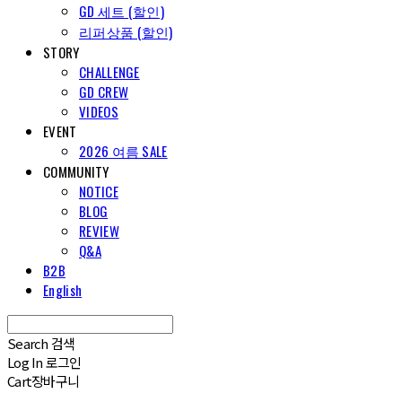
GD 세트 (할인)
리퍼상품 (할인)
STORY
CHALLENGE
GD CREW
VIDEOS
EVENT
2026 여름 SALE
COMMUNITY
NOTICE
BLOG
REVIEW
Q&A
B2B
English
Search
검색
Log In
로그인
Cart
장바구니