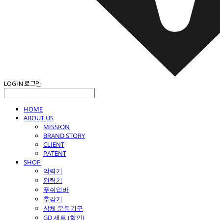
LOG IN
로그인
HOME
ABOUT US
MISSION
BRAND STORY
CLIENT
PATENT
SHOP
악력기
완력기
푸쉬업바
추감기
상체 운동기구
GD 세트 (할인)