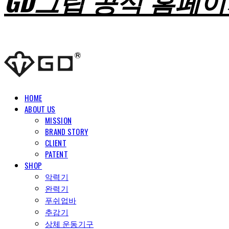
GD그립 공식 홈페
HOME
ABOUT US
MISSION
BRAND STORY
CLIENT
PATENT
SHOP
악력기
완력기
푸쉬업바
추감기
상체 운동기구