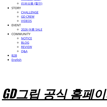
리퍼상품 (할인)
STORY
CHALLENGE
GD CREW
VIDEOS
EVENT
2026 여름 SALE
COMMUNITY
NOTICE
BLOG
REVIEW
Q&A
B2B
English
GD그립 공식 홈페