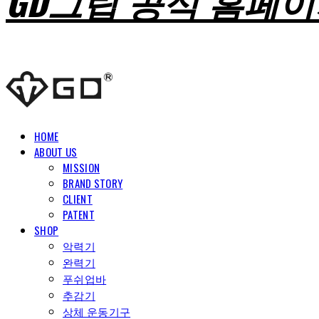
GD그립 공식 홈페
HOME
ABOUT US
MISSION
BRAND STORY
CLIENT
PATENT
SHOP
악력기
완력기
푸쉬업바
추감기
상체 운동기구