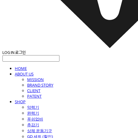
LOG IN
로그인
HOME
ABOUT US
MISSION
BRAND STORY
CLIENT
PATENT
SHOP
악력기
완력기
푸쉬업바
추감기
상체 운동기구
GD 세트 (할인)