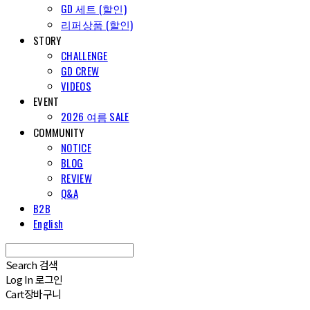
GD 세트 (할인)
리퍼상품 (할인)
STORY
CHALLENGE
GD CREW
VIDEOS
EVENT
2026 여름 SALE
COMMUNITY
NOTICE
BLOG
REVIEW
Q&A
B2B
English
Search
검색
Log In
로그인
Cart
장바구니