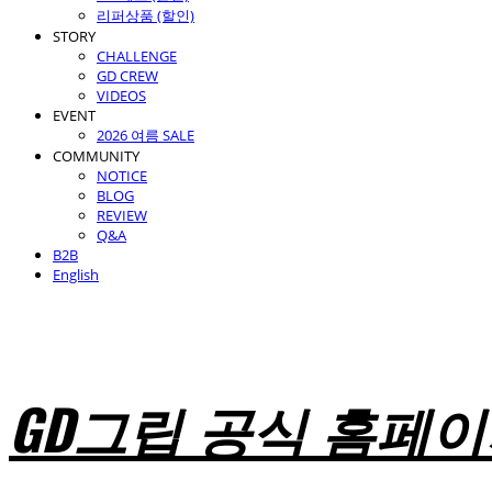
리퍼상품 (할인)
STORY
CHALLENGE
GD CREW
VIDEOS
EVENT
2026 여름 SALE
COMMUNITY
NOTICE
BLOG
REVIEW
Q&A
B2B
English
GD그립 공식 홈페