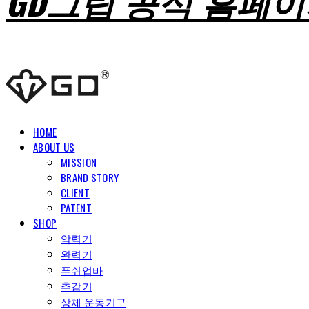
GD그립 공식 홈페
HOME
ABOUT US
MISSION
BRAND STORY
CLIENT
PATENT
SHOP
악력기
완력기
푸쉬업바
추감기
상체 운동기구