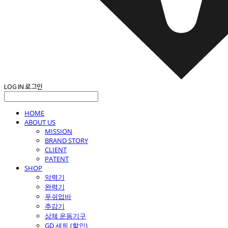
LOG IN
로그인
HOME
ABOUT US
MISSION
BRAND STORY
CLIENT
PATENT
SHOP
악력기
완력기
푸쉬업바
추감기
상체 운동기구
GD 세트 (할인)