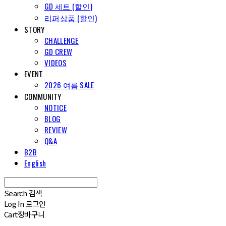
GD 세트 (할인)
리퍼상품 (할인)
STORY
CHALLENGE
GD CREW
VIDEOS
EVENT
2026 여름 SALE
COMMUNITY
NOTICE
BLOG
REVIEW
Q&A
B2B
English
Search
검색
Log In
로그인
Cart
장바구니