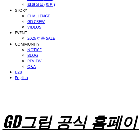
리퍼상품 (할인)
STORY
CHALLENGE
GD CREW
VIDEOS
EVENT
2026 여름 SALE
COMMUNITY
NOTICE
BLOG
REVIEW
Q&A
B2B
English
GD그립 공식 홈페