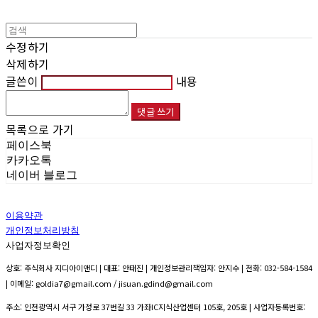
수정하기
삭제하기
글쓴이
내용
댓글 쓰기
목록으로 가기
페이스북
카카오톡
네이버 블로그
이용약관
개인정보처리방침
사업자정보확인
상호: 주식회사 지디아이앤디 | 대표: 안태진 | 개인정보관리책임자: 안지수 | 전화: 032-584-1584
| 이메일: goldia7@gmail.com / jisuan.gdind@gmail.com
주소: 인천광역시 서구 가정로 37번길 33 가좌IC지식산업센터 105호, 205호 | 사업자등록번호: