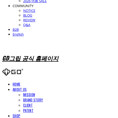
2026 여름 SALE
COMMUNITY
NOTICE
BLOG
REVIEW
Q&A
B2B
English
GD그립 공식 홈페이지
HOME
ABOUT US
MISSION
BRAND STORY
CLIENT
PATENT
SHOP