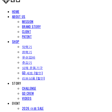
HOME
ABOUT US
MISSION
BRAND STORY
CLIENT
PATENT
SHOP
악력기
완력기
푸쉬업바
추감기
상체 운동기구
GD 세트 (할인)
리퍼상품 (할인)
STORY
CHALLENGE
GD CREW
VIDEOS
EVENT
2026 여름 SALE