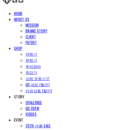
HOME
ABOUT US
MISSION
BRAND STORY
CLIENT
PATENT
SHOP
악력기
완력기
푸쉬업바
추감기
상체 운동기구
GD 세트 (할인)
리퍼상품 (할인)
STORY
CHALLENGE
GD CREW
VIDEOS
EVENT
2026 여름 SALE