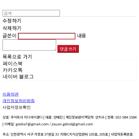
수정하기
삭제하기
글쓴이
내용
댓글 쓰기
목록으로 가기
페이스북
카카오톡
네이버 블로그
이용약관
개인정보처리방침
사업자정보확인
상호: 주식회사 지디아이앤디 | 대표: 안태진 | 개인정보관리책임자: 안지수 | 전화: 032-584-1584
| 이메일: goldia7@gmail.com / jisuan.gdind@gmail.com
주소: 인천광역시 서구 가정로 37번길 33 가좌IC지식산업센터 105호, 205호 | 사업자등록번호: