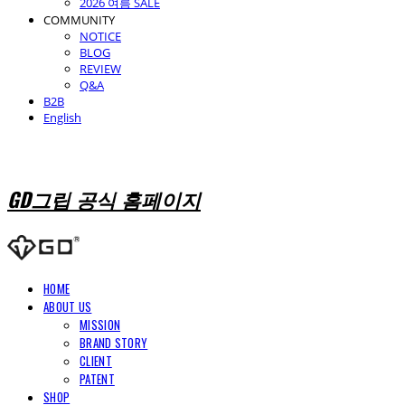
2026 여름 SALE
COMMUNITY
NOTICE
BLOG
REVIEW
Q&A
B2B
English
GD그립 공식 홈페이지
HOME
ABOUT US
MISSION
BRAND STORY
CLIENT
PATENT
SHOP