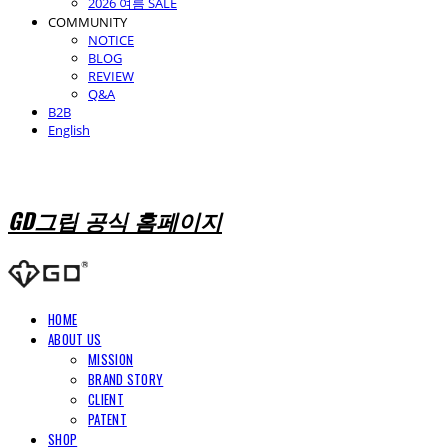
2026 여름 SALE
COMMUNITY
NOTICE
BLOG
REVIEW
Q&A
B2B
English
GD그립 공식 홈페이지
HOME
ABOUT US
MISSION
BRAND STORY
CLIENT
PATENT
SHOP