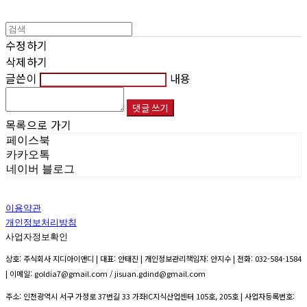
수정하기
삭제하기
글쓴이
내용
댓글 쓰기
목록으로 가기
페이스북
카카오톡
네이버 블로그
이용약관
개인정보처리방침
사업자정보확인
상호: 주식회사 지디아이앤디 | 대표: 안태진 | 개인정보관리책임자: 안지수 | 전화: 032-584-1584
| 이메일: goldia7@gmail.com / jisuan.gdind@gmail.com
주소: 인천광역시 서구 가정로 37번길 33 가좌IC지식산업센터 105호, 205호 | 사업자등록번호: