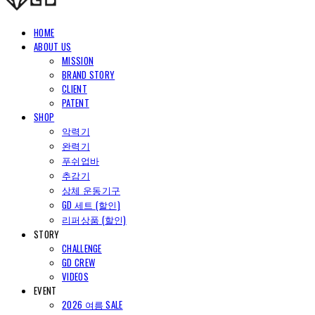
HOME
ABOUT US
MISSION
BRAND STORY
CLIENT
PATENT
SHOP
악력기
완력기
푸쉬업바
추감기
상체 운동기구
GD 세트 (할인)
리퍼상품 (할인)
STORY
CHALLENGE
GD CREW
VIDEOS
EVENT
2026 여름 SALE