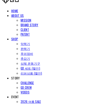
HOME
ABOUT US
MISSION
BRAND STORY
CLIENT
PATENT
SHOP
악력기
완력기
푸쉬업바
추감기
상체 운동기구
GD 세트 (할인)
리퍼상품 (할인)
STORY
CHALLENGE
GD CREW
VIDEOS
EVENT
2026 여름 SALE