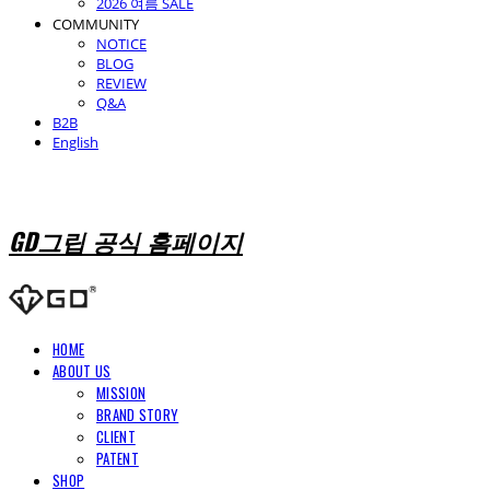
2026 여름 SALE
COMMUNITY
NOTICE
BLOG
REVIEW
Q&A
B2B
English
GD그립 공식 홈페이지
HOME
ABOUT US
MISSION
BRAND STORY
CLIENT
PATENT
SHOP