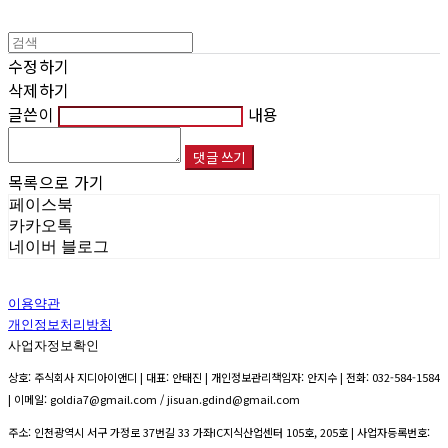
수정하기
삭제하기
글쓴이
내용
댓글 쓰기
목록으로 가기
페이스북
카카오톡
네이버 블로그
이용약관
개인정보처리방침
사업자정보확인
상호: 주식회사 지디아이앤디 | 대표: 안태진 | 개인정보관리책임자: 안지수 | 전화: 032-584-1584
| 이메일: goldia7@gmail.com / jisuan.gdind@gmail.com
주소: 인천광역시 서구 가정로 37번길 33 가좌IC지식산업센터 105호, 205호 | 사업자등록번호: