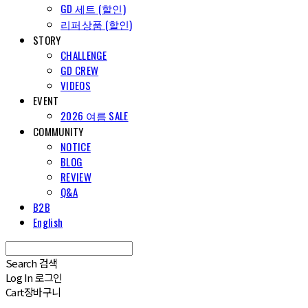
GD 세트 (할인)
리퍼상품 (할인)
STORY
CHALLENGE
GD CREW
VIDEOS
EVENT
2026 여름 SALE
COMMUNITY
NOTICE
BLOG
REVIEW
Q&A
B2B
English
Search
검색
Log In
로그인
Cart
장바구니