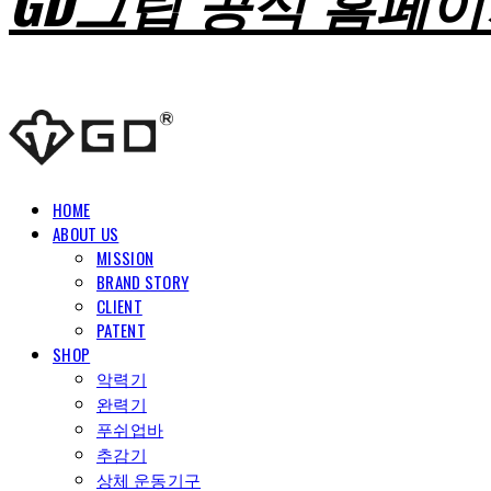
GD그립 공식 홈페
HOME
ABOUT US
MISSION
BRAND STORY
CLIENT
PATENT
SHOP
악력기
완력기
푸쉬업바
추감기
상체 운동기구