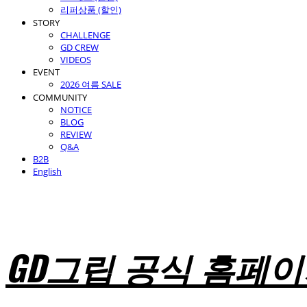
리퍼상품 (할인)
STORY
CHALLENGE
GD CREW
VIDEOS
EVENT
2026 여름 SALE
COMMUNITY
NOTICE
BLOG
REVIEW
Q&A
B2B
English
GD그립 공식 홈페