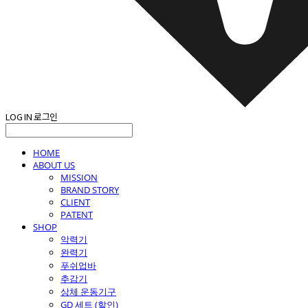
LOG IN
로그인
HOME
ABOUT US
MISSION
BRAND STORY
CLIENT
PATENT
SHOP
악력기
완력기
푸쉬업바
추감기
상체 운동기구
GD 세트 (할인)