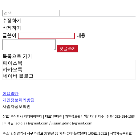
수정하기
삭제하기
글쓴이
내용
댓글 쓰기
목록으로 가기
페이스북
카카오톡
네이버 블로그
이용약관
개인정보처리방침
사업자정보확인
상호: 주식회사 지디아이앤디 | 대표: 안태진 | 개인정보관리책임자: 안지수 | 전화: 032-584-1584
| 이메일: goldia7@gmail.com / jisuan.gdind@gmail.com
주소: 인천광역시 서구 가정로 37번길 33 가좌IC지식산업센터 105호, 205호 | 사업자등록번호: