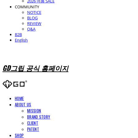
2026 여름 SALE
COMMUNITY
NOTICE
BLOG
REVIEW
Q&A
B2B
English
GD그립 공식 홈페이지
HOME
ABOUT US
MISSION
BRAND STORY
CLIENT
PATENT
SHOP