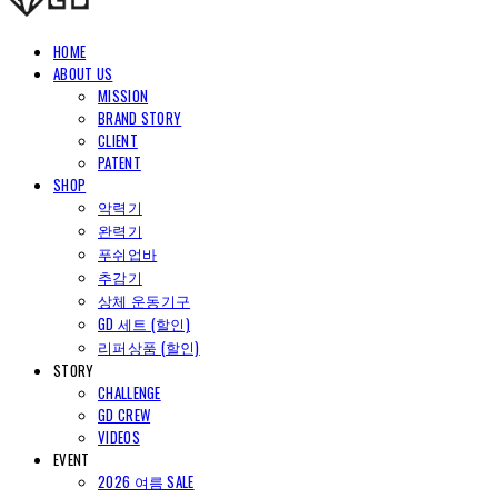
HOME
ABOUT US
MISSION
BRAND STORY
CLIENT
PATENT
SHOP
악력기
완력기
푸쉬업바
추감기
상체 운동기구
GD 세트 (할인)
리퍼상품 (할인)
STORY
CHALLENGE
GD CREW
VIDEOS
EVENT
2026 여름 SALE