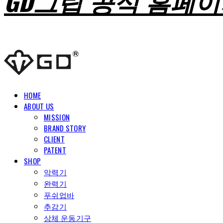
GD그립 공식 홈페
HOME
ABOUT US
MISSION
BRAND STORY
CLIENT
PATENT
SHOP
악력기
완력기
푸쉬업바
추감기
상체 운동기구