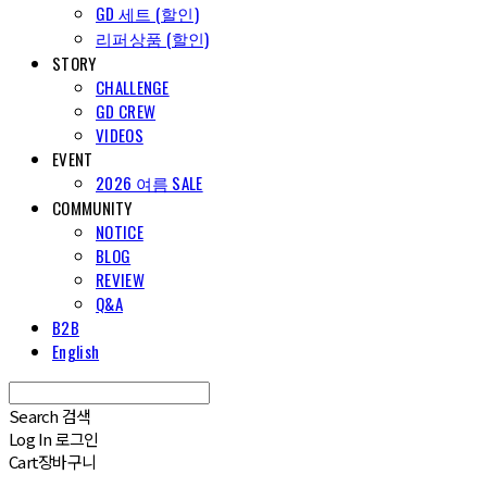
GD 세트 (할인)
리퍼상품 (할인)
STORY
CHALLENGE
GD CREW
VIDEOS
EVENT
2026 여름 SALE
COMMUNITY
NOTICE
BLOG
REVIEW
Q&A
B2B
English
Search
검색
Log In
로그인
Cart
장바구니