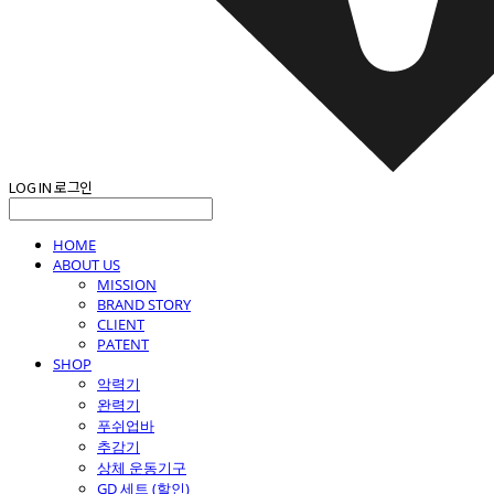
LOG IN
로그인
HOME
ABOUT US
MISSION
BRAND STORY
CLIENT
PATENT
SHOP
악력기
완력기
푸쉬업바
추감기
상체 운동기구
GD 세트 (할인)