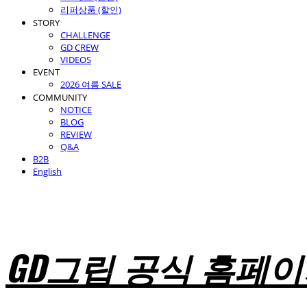
리퍼상품 (할인)
STORY
CHALLENGE
GD CREW
VIDEOS
EVENT
2026 여름 SALE
COMMUNITY
NOTICE
BLOG
REVIEW
Q&A
B2B
English
GD그립 공식 홈페