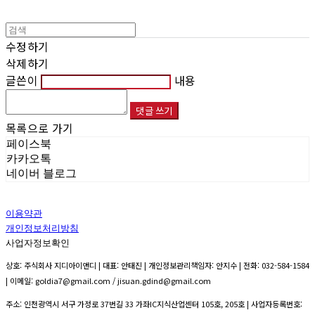
수정하기
삭제하기
글쓴이
내용
댓글 쓰기
목록으로 가기
페이스북
카카오톡
네이버 블로그
이용약관
개인정보처리방침
사업자정보확인
상호: 주식회사 지디아이앤디 | 대표: 안태진 | 개인정보관리책임자: 안지수 | 전화: 032-584-1584
| 이메일: goldia7@gmail.com / jisuan.gdind@gmail.com
주소: 인천광역시 서구 가정로 37번길 33 가좌IC지식산업센터 105호, 205호 | 사업자등록번호: