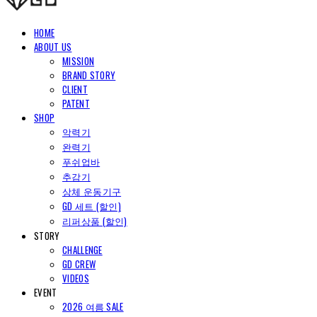
HOME
ABOUT US
MISSION
BRAND STORY
CLIENT
PATENT
SHOP
악력기
완력기
푸쉬업바
추감기
상체 운동기구
GD 세트 (할인)
리퍼상품 (할인)
STORY
CHALLENGE
GD CREW
VIDEOS
EVENT
2026 여름 SALE