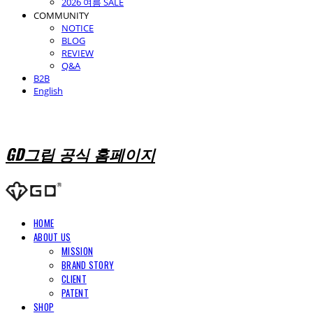
2026 여름 SALE
COMMUNITY
NOTICE
BLOG
REVIEW
Q&A
B2B
English
GD그립 공식 홈페이지
HOME
ABOUT US
MISSION
BRAND STORY
CLIENT
PATENT
SHOP