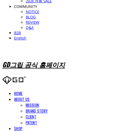
2026 여름 SALE
COMMUNITY
NOTICE
BLOG
REVIEW
Q&A
B2B
English
GD그립 공식 홈페이지
HOME
ABOUT US
MISSION
BRAND STORY
CLIENT
PATENT
SHOP