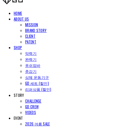
HOME
ABOUT US
MISSION
BRAND STORY
CLIENT
PATENT
SHOP
악력기
완력기
푸쉬업바
추감기
상체 운동기구
GD 세트 (할인)
리퍼상품 (할인)
STORY
CHALLENGE
GD CREW
VIDEOS
EVENT
2026 여름 SALE