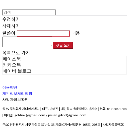
수정하기
삭제하기
글쓴이
내용
댓글 쓰기
목록으로 가기
페이스북
카카오톡
네이버 블로그
이용약관
개인정보처리방침
사업자정보확인
상호: 주식회사 지디아이앤디 | 대표: 안태진 | 개인정보관리책임자: 안지수 | 전화: 032-584-1584
| 이메일: goldia7@gmail.com / jisuan.gdind@gmail.com
주소: 인천광역시 서구 가정로 37번길 33 가좌IC지식산업센터 105호, 205호 | 사업자등록번호: