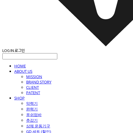
LOG IN
로그인
HOME
ABOUT US
MISSION
BRAND STORY
CLIENT
PATENT
SHOP
악력기
완력기
푸쉬업바
추감기
상체 운동기구
GD 세트 (할인)