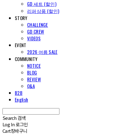
GD 세트 (할인)
리퍼상품 (할인)
STORY
CHALLENGE
GD CREW
VIDEOS
EVENT
2026 여름 SALE
COMMUNITY
NOTICE
BLOG
REVIEW
Q&A
B2B
English
Search
검색
Log In
로그인
Cart
장바구니