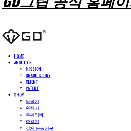
GD그립 공식 홈페
HOME
ABOUT US
MISSION
BRAND STORY
CLIENT
PATENT
SHOP
악력기
완력기
푸쉬업바
추감기
상체 운동기구