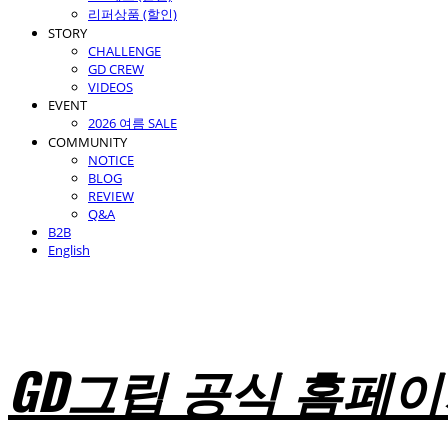
리퍼상품 (할인)
STORY
CHALLENGE
GD CREW
VIDEOS
EVENT
2026 여름 SALE
COMMUNITY
NOTICE
BLOG
REVIEW
Q&A
B2B
English
GD그립 공식 홈페