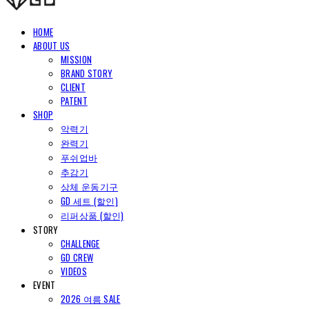
HOME
ABOUT US
MISSION
BRAND STORY
CLIENT
PATENT
SHOP
악력기
완력기
푸쉬업바
추감기
상체 운동기구
GD 세트 (할인)
리퍼상품 (할인)
STORY
CHALLENGE
GD CREW
VIDEOS
EVENT
2026 여름 SALE