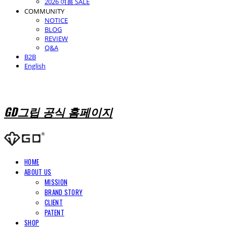
2026 여름 SALE
COMMUNITY
NOTICE
BLOG
REVIEW
Q&A
B2B
English
GD그립 공식 홈페이지
HOME
ABOUT US
MISSION
BRAND STORY
CLIENT
PATENT
SHOP