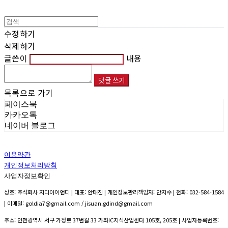
수정하기
삭제하기
글쓴이
내용
댓글 쓰기
목록으로 가기
페이스북
카카오톡
네이버 블로그
이용약관
개인정보처리방침
사업자정보확인
상호: 주식회사 지디아이앤디 | 대표: 안태진 | 개인정보관리책임자: 안지수 | 전화: 032-584-1584
| 이메일: goldia7@gmail.com / jisuan.gdind@gmail.com
주소: 인천광역시 서구 가정로 37번길 33 가좌IC지식산업센터 105호, 205호 | 사업자등록번호: