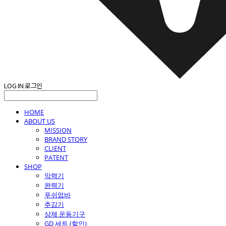
LOG IN
로그인
HOME
ABOUT US
MISSION
BRAND STORY
CLIENT
PATENT
SHOP
악력기
완력기
푸쉬업바
추감기
상체 운동기구
GD 세트 (할인)