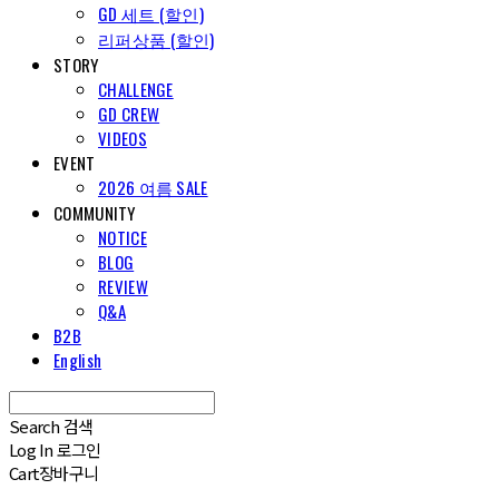
GD 세트 (할인)
리퍼상품 (할인)
STORY
CHALLENGE
GD CREW
VIDEOS
EVENT
2026 여름 SALE
COMMUNITY
NOTICE
BLOG
REVIEW
Q&A
B2B
English
Search
검색
Log In
로그인
Cart
장바구니