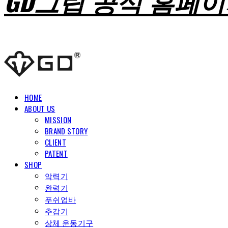
GD그립 공식 홈페
HOME
ABOUT US
MISSION
BRAND STORY
CLIENT
PATENT
SHOP
악력기
완력기
푸쉬업바
추감기
상체 운동기구