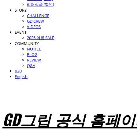
리퍼상품 (할인)
STORY
CHALLENGE
GD CREW
VIDEOS
EVENT
2026 여름 SALE
COMMUNITY
NOTICE
BLOG
REVIEW
Q&A
B2B
English
GD그립 공식 홈페