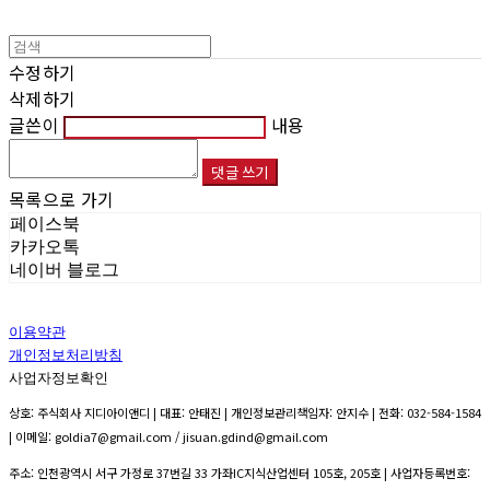
수정하기
삭제하기
글쓴이
내용
댓글 쓰기
목록으로 가기
페이스북
카카오톡
네이버 블로그
이용약관
개인정보처리방침
사업자정보확인
상호: 주식회사 지디아이앤디 | 대표: 안태진 | 개인정보관리책임자: 안지수 | 전화: 032-584-1584
| 이메일: goldia7@gmail.com / jisuan.gdind@gmail.com
주소: 인천광역시 서구 가정로 37번길 33 가좌IC지식산업센터 105호, 205호 | 사업자등록번호: