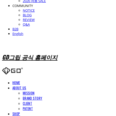
2026 여름 SALE
COMMUNITY
NOTICE
BLOG
REVIEW
Q&A
B2B
English
GD그립 공식 홈페이지
HOME
ABOUT US
MISSION
BRAND STORY
CLIENT
PATENT
SHOP