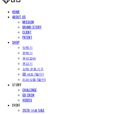
HOME
ABOUT US
MISSION
BRAND STORY
CLIENT
PATENT
SHOP
악력기
완력기
푸쉬업바
추감기
상체 운동기구
GD 세트 (할인)
리퍼상품 (할인)
STORY
CHALLENGE
GD CREW
VIDEOS
EVENT
2026 여름 SALE