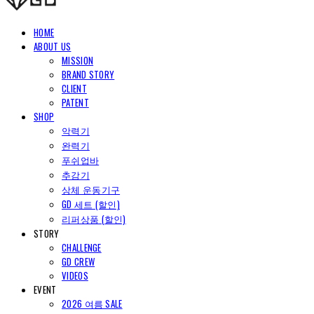
HOME
ABOUT US
MISSION
BRAND STORY
CLIENT
PATENT
SHOP
악력기
완력기
푸쉬업바
추감기
상체 운동기구
GD 세트 (할인)
리퍼상품 (할인)
STORY
CHALLENGE
GD CREW
VIDEOS
EVENT
2026 여름 SALE