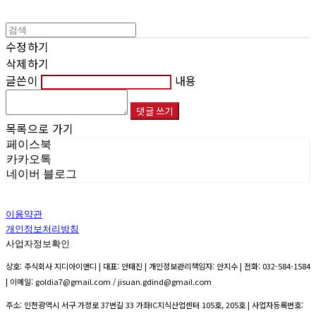
수정하기
삭제하기
글쓴이
내용
댓글 쓰기
목록으로 가기
페이스북
카카오톡
네이버 블로그
이용약관
개인정보처리방침
사업자정보확인
상호: 주식회사 지디아이앤디 | 대표: 안태진 | 개인정보관리책임자: 안지수 | 전화: 032-584-1584
| 이메일: goldia7@gmail.com / jisuan.gdind@gmail.com
주소: 인천광역시 서구 가정로 37번길 33 가좌IC지식산업센터 105호, 205호 | 사업자등록번호: