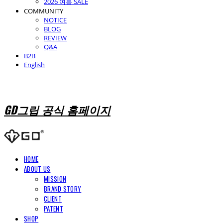
2026 여름 SALE
COMMUNITY
NOTICE
BLOG
REVIEW
Q&A
B2B
English
GD그립 공식 홈페이지
HOME
ABOUT US
MISSION
BRAND STORY
CLIENT
PATENT
SHOP