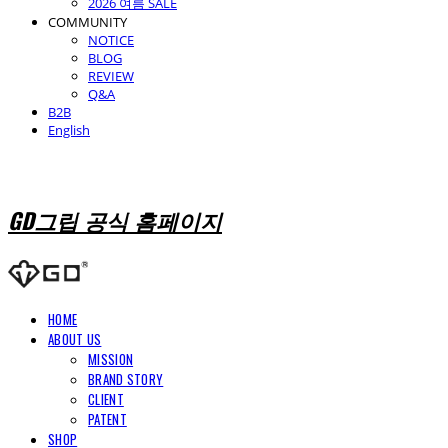
2026 여름 SALE
COMMUNITY
NOTICE
BLOG
REVIEW
Q&A
B2B
English
GD그립 공식 홈페이지
HOME
ABOUT US
MISSION
BRAND STORY
CLIENT
PATENT
SHOP