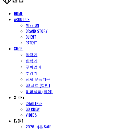
HOME
ABOUT US
MISSION
BRAND STORY
CLIENT
PATENT
SHOP
악력기
완력기
푸쉬업바
추감기
상체 운동기구
GD 세트 (할인)
리퍼상품 (할인)
STORY
CHALLENGE
GD CREW
VIDEOS
EVENT
2026 여름 SALE