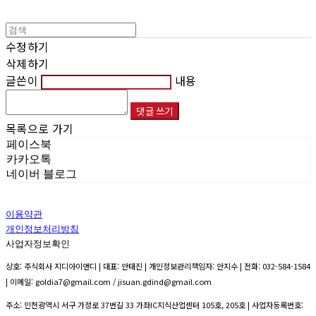
수정하기
삭제하기
글쓴이
내용
댓글 쓰기
목록으로 가기
페이스북
카카오톡
네이버 블로그
이용약관
개인정보처리방침
사업자정보확인
상호: 주식회사 지디아이앤디 | 대표: 안태진 | 개인정보관리책임자: 안지수 | 전화: 032-584-1584
| 이메일: goldia7@gmail.com / jisuan.gdind@gmail.com
주소: 인천광역시 서구 가정로 37번길 33 가좌IC지식산업센터 105호, 205호 | 사업자등록번호: