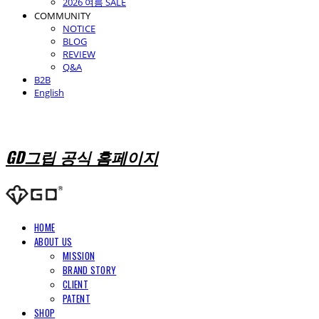
2026 여름 SALE
COMMUNITY
NOTICE
BLOG
REVIEW
Q&A
B2B
English
GD그립 공식 홈페이지
HOME
ABOUT US
MISSION
BRAND STORY
CLIENT
PATENT
SHOP