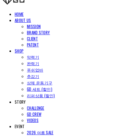
HOME
ABOUT US
MISSION
BRAND STORY
CLIENT
PATENT
SHOP
악력기
완력기
푸쉬업바
추감기
상체 운동기구
GD 세트 (할인)
리퍼상품 (할인)
STORY
CHALLENGE
GD CREW
VIDEOS
EVENT
2026 여름 SALE