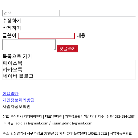
수정하기
삭제하기
글쓴이
내용
댓글 쓰기
목록으로 가기
페이스북
카카오톡
네이버 블로그
이용약관
개인정보처리방침
사업자정보확인
상호: 주식회사 지디아이앤디 | 대표: 안태진 | 개인정보관리책임자: 안지수 | 전화: 032-584-1584
| 이메일: goldia7@gmail.com / jisuan.gdind@gmail.com
주소: 인천광역시 서구 가정로 37번길 33 가좌IC지식산업센터 105호, 205호 | 사업자등록번호: