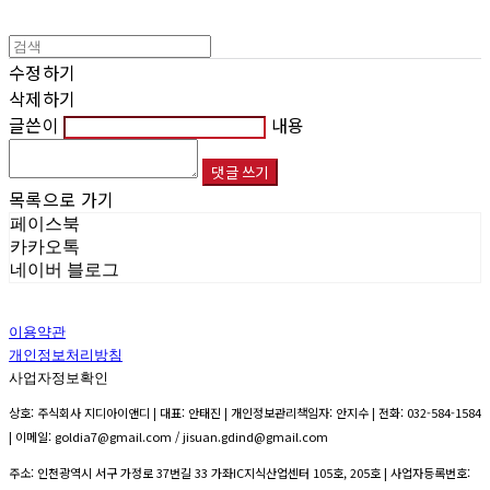
수정하기
삭제하기
글쓴이
내용
댓글 쓰기
목록으로 가기
페이스북
카카오톡
네이버 블로그
이용약관
개인정보처리방침
사업자정보확인
상호: 주식회사 지디아이앤디 | 대표: 안태진 | 개인정보관리책임자: 안지수 | 전화: 032-584-1584
| 이메일: goldia7@gmail.com / jisuan.gdind@gmail.com
주소: 인천광역시 서구 가정로 37번길 33 가좌IC지식산업센터 105호, 205호 | 사업자등록번호: