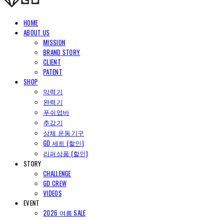
HOME
ABOUT US
MISSION
BRAND STORY
CLIENT
PATENT
SHOP
악력기
완력기
푸쉬업바
추감기
상체 운동기구
GD 세트 (할인)
리퍼상품 (할인)
STORY
CHALLENGE
GD CREW
VIDEOS
EVENT
2026 여름 SALE