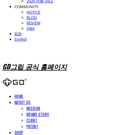
2026 여름 SALE
COMMUNITY
NOTICE
BLOG
REVIEW
Q&A
B2B
English
GD그립 공식 홈페이지
HOME
ABOUT US
MISSION
BRAND STORY
CLIENT
PATENT
SHOP