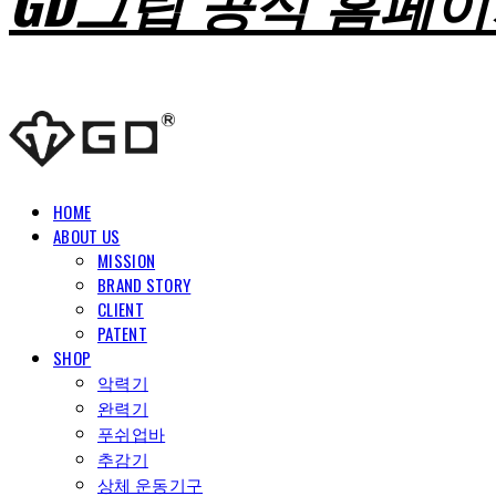
GD그립 공식 홈페
HOME
ABOUT US
MISSION
BRAND STORY
CLIENT
PATENT
SHOP
악력기
완력기
푸쉬업바
추감기
상체 운동기구