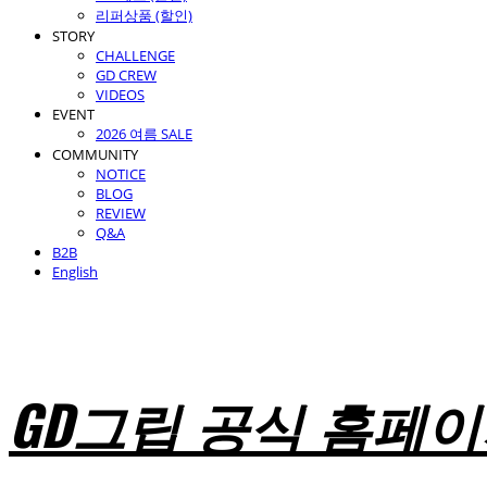
리퍼상품 (할인)
STORY
CHALLENGE
GD CREW
VIDEOS
EVENT
2026 여름 SALE
COMMUNITY
NOTICE
BLOG
REVIEW
Q&A
B2B
English
GD그립 공식 홈페