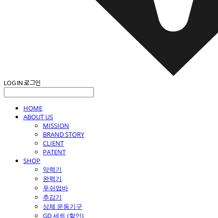
LOG IN
로그인
HOME
ABOUT US
MISSION
BRAND STORY
CLIENT
PATENT
SHOP
악력기
완력기
푸쉬업바
추감기
상체 운동기구
GD 세트 (할인)