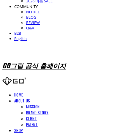
2026 여름 SALE
COMMUNITY
NOTICE
BLOG
REVIEW
Q&A
B2B
English
GD그립 공식 홈페이지
HOME
ABOUT US
MISSION
BRAND STORY
CLIENT
PATENT
SHOP