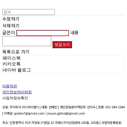
수정하기
삭제하기
글쓴이
내용
댓글 쓰기
목록으로 가기
페이스북
카카오톡
네이버 블로그
이용약관
개인정보처리방침
사업자정보확인
상호: 주식회사 지디아이앤디 | 대표: 안태진 | 개인정보관리책임자: 안지수 | 전화: 032-584-1584
| 이메일: goldia7@gmail.com / jisuan.gdind@gmail.com
주소: 인천광역시 서구 가정로 37번길 33 가좌IC지식산업센터 105호, 205호 | 사업자등록번호: