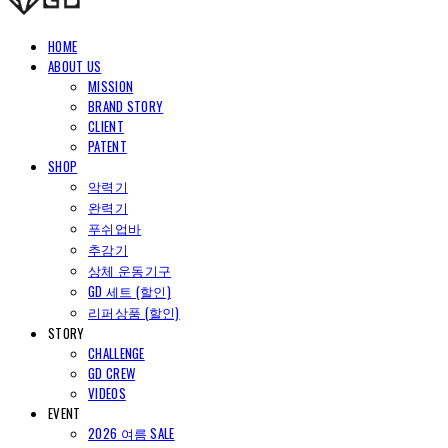
HOME
ABOUT US
MISSION
BRAND STORY
CLIENT
PATENT
SHOP
악력기
완력기
푸쉬업바
추감기
상체 운동기구
GD 세트 (할인)
리퍼상품 (할인)
STORY
CHALLENGE
GD CREW
VIDEOS
EVENT
2026 여름 SALE