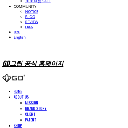
2026 여름 SALE
COMMUNITY
NOTICE
BLOG
REVIEW
Q&A
B2B
English
GD그립 공식 홈페이지
HOME
ABOUT US
MISSION
BRAND STORY
CLIENT
PATENT
SHOP