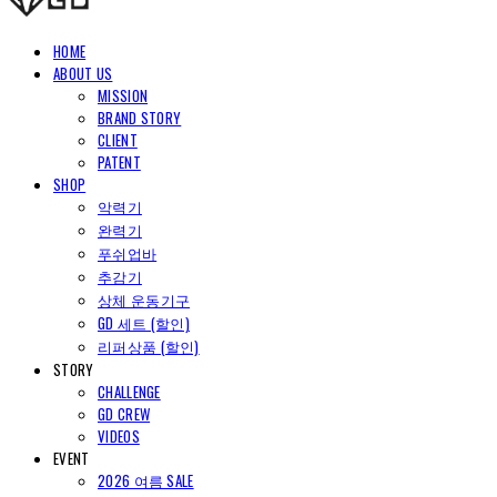
HOME
ABOUT US
MISSION
BRAND STORY
CLIENT
PATENT
SHOP
악력기
완력기
푸쉬업바
추감기
상체 운동기구
GD 세트 (할인)
리퍼상품 (할인)
STORY
CHALLENGE
GD CREW
VIDEOS
EVENT
2026 여름 SALE