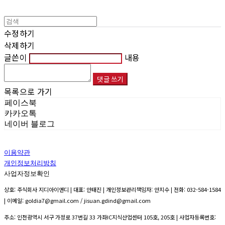
수정하기
삭제하기
글쓴이
내용
댓글 쓰기
목록으로 가기
페이스북
카카오톡
네이버 블로그
이용약관
개인정보처리방침
사업자정보확인
상호: 주식회사 지디아이앤디 | 대표: 안태진 | 개인정보관리책임자: 안지수 | 전화: 032-584-1584
| 이메일: goldia7@gmail.com / jisuan.gdind@gmail.com
주소: 인천광역시 서구 가정로 37번길 33 가좌IC지식산업센터 105호, 205호 | 사업자등록번호: