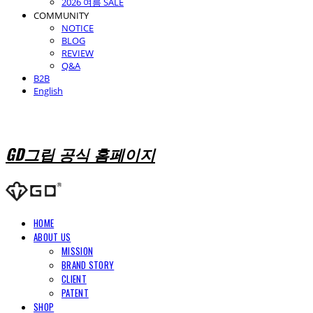
2026 여름 SALE
COMMUNITY
NOTICE
BLOG
REVIEW
Q&A
B2B
English
GD그립 공식 홈페이지
HOME
ABOUT US
MISSION
BRAND STORY
CLIENT
PATENT
SHOP