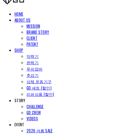
HOME
ABOUT US
MISSION
BRAND STORY
CLIENT
PATENT
SHOP
악력기
완력기
푸쉬업바
추감기
상체 운동기구
GD 세트 (할인)
리퍼상품 (할인)
STORY
CHALLENGE
GD CREW
VIDEOS
EVENT
2026 여름 SALE