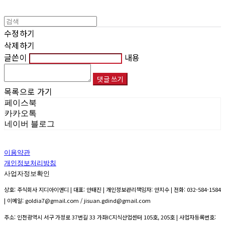
수정하기
삭제하기
글쓴이
내용
댓글 쓰기
목록으로 가기
페이스북
카카오톡
네이버 블로그
이용약관
개인정보처리방침
사업자정보확인
상호: 주식회사 지디아이앤디 | 대표: 안태진 | 개인정보관리책임자: 안지수 | 전화: 032-584-1584
| 이메일: goldia7@gmail.com / jisuan.gdind@gmail.com
주소: 인천광역시 서구 가정로 37번길 33 가좌IC지식산업센터 105호, 205호 | 사업자등록번호: