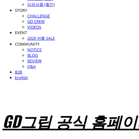
리퍼상품 (할인)
STORY
CHALLENGE
GD CREW
VIDEOS
EVENT
2026 여름 SALE
COMMUNITY
NOTICE
BLOG
REVIEW
Q&A
B2B
English
GD그립 공식 홈페