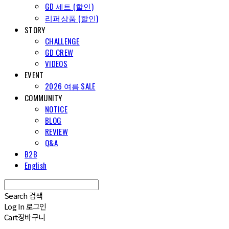
GD 세트 (할인)
리퍼상품 (할인)
STORY
CHALLENGE
GD CREW
VIDEOS
EVENT
2026 여름 SALE
COMMUNITY
NOTICE
BLOG
REVIEW
Q&A
B2B
English
Search
검색
Log In
로그인
Cart
장바구니