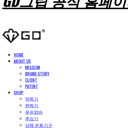
GD그립 공식 홈페
HOME
ABOUT US
MISSION
BRAND STORY
CLIENT
PATENT
SHOP
악력기
완력기
푸쉬업바
추감기
상체 운동기구