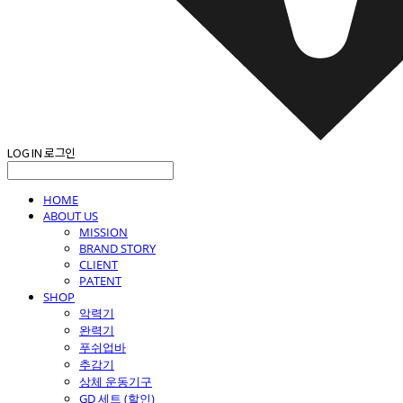
LOG IN
로그인
HOME
ABOUT US
MISSION
BRAND STORY
CLIENT
PATENT
SHOP
악력기
완력기
푸쉬업바
추감기
상체 운동기구
GD 세트 (할인)