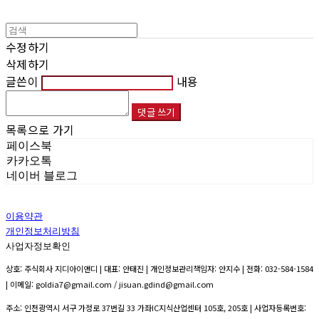
수정하기
삭제하기
글쓴이
내용
댓글 쓰기
목록으로 가기
페이스북
카카오톡
네이버 블로그
이용약관
개인정보처리방침
사업자정보확인
상호: 주식회사 지디아이앤디 | 대표: 안태진 | 개인정보관리책임자: 안지수 | 전화: 032-584-1584
| 이메일: goldia7@gmail.com / jisuan.gdind@gmail.com
주소: 인천광역시 서구 가정로 37번길 33 가좌IC지식산업센터 105호, 205호 | 사업자등록번호: