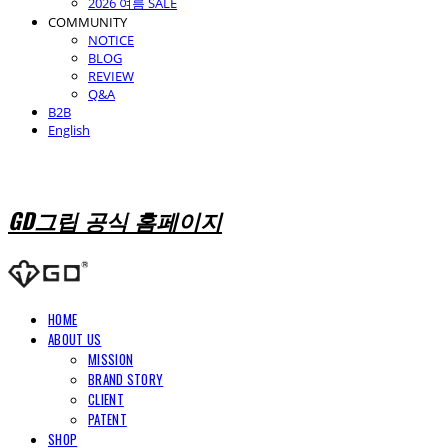
2026 여름 SALE
COMMUNITY
NOTICE
BLOG
REVIEW
Q&A
B2B
English
GD그립 공식 홈페이지
HOME
ABOUT US
MISSION
BRAND STORY
CLIENT
PATENT
SHOP