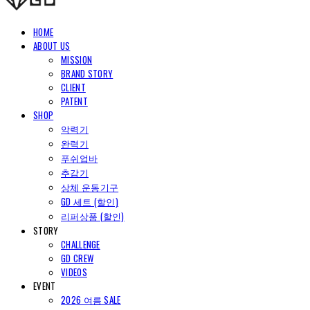
HOME
ABOUT US
MISSION
BRAND STORY
CLIENT
PATENT
SHOP
악력기
완력기
푸쉬업바
추감기
상체 운동기구
GD 세트 (할인)
리퍼상품 (할인)
STORY
CHALLENGE
GD CREW
VIDEOS
EVENT
2026 여름 SALE