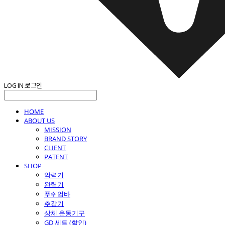
LOG IN
로그인
HOME
ABOUT US
MISSION
BRAND STORY
CLIENT
PATENT
SHOP
악력기
완력기
푸쉬업바
추감기
상체 운동기구
GD 세트 (할인)