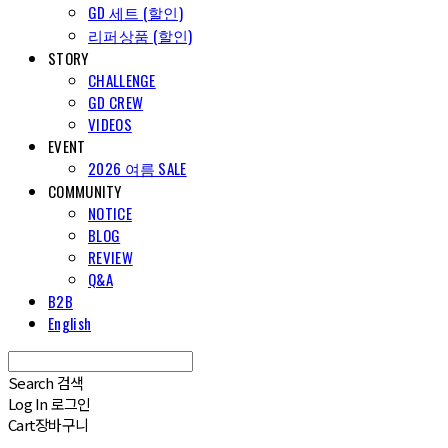
GD 세트 (할인)
리퍼상품 (할인)
STORY
CHALLENGE
GD CREW
VIDEOS
EVENT
2026 여름 SALE
COMMUNITY
NOTICE
BLOG
REVIEW
Q&A
B2B
English
Search
검색
Log In
로그인
Cart
장바구니