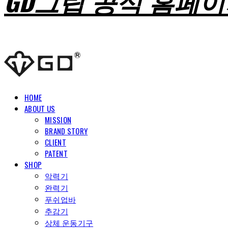
GD그립 공식 홈페
HOME
ABOUT US
MISSION
BRAND STORY
CLIENT
PATENT
SHOP
악력기
완력기
푸쉬업바
추감기
상체 운동기구