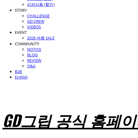
리퍼상품 (할인)
STORY
CHALLENGE
GD CREW
VIDEOS
EVENT
2026 여름 SALE
COMMUNITY
NOTICE
BLOG
REVIEW
Q&A
B2B
English
GD그립 공식 홈페