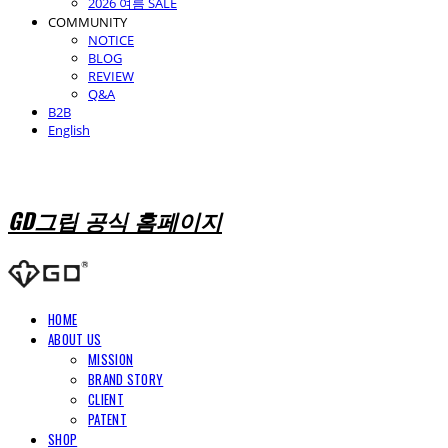
2026 여름 SALE
COMMUNITY
NOTICE
BLOG
REVIEW
Q&A
B2B
English
GD그립 공식 홈페이지
HOME
ABOUT US
MISSION
BRAND STORY
CLIENT
PATENT
SHOP