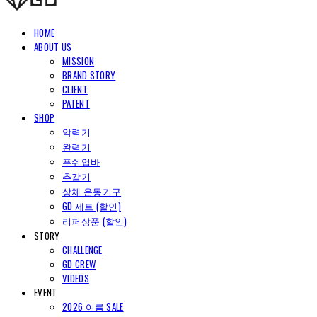
HOME
ABOUT US
MISSION
BRAND STORY
CLIENT
PATENT
SHOP
악력기
완력기
푸쉬업바
추감기
상체 운동기구
GD 세트 (할인)
리퍼상품 (할인)
STORY
CHALLENGE
GD CREW
VIDEOS
EVENT
2026 여름 SALE