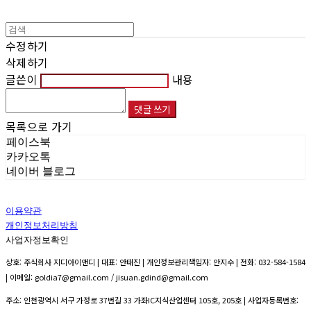
수정하기
삭제하기
글쓴이
내용
댓글 쓰기
목록으로 가기
페이스북
카카오톡
네이버 블로그
이용약관
개인정보처리방침
사업자정보확인
상호: 주식회사 지디아이앤디 | 대표: 안태진 | 개인정보관리책임자: 안지수 | 전화: 032-584-1584
| 이메일: goldia7@gmail.com / jisuan.gdind@gmail.com
주소: 인천광역시 서구 가정로 37번길 33 가좌IC지식산업센터 105호, 205호 | 사업자등록번호: