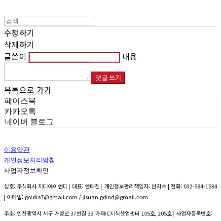
수정하기
삭제하기
글쓴이
내용
댓글 쓰기
목록으로 가기
페이스북
카카오톡
네이버 블로그
이용약관
개인정보처리방침
사업자정보확인
상호: 주식회사 지디아이앤디 | 대표: 안태진 | 개인정보관리책임자: 안지수 | 전화: 032-584-1584
| 이메일: goldia7@gmail.com / jisuan.gdind@gmail.com
주소: 인천광역시 서구 가정로 37번길 33 가좌IC지식산업센터 105호, 205호 | 사업자등록번호: