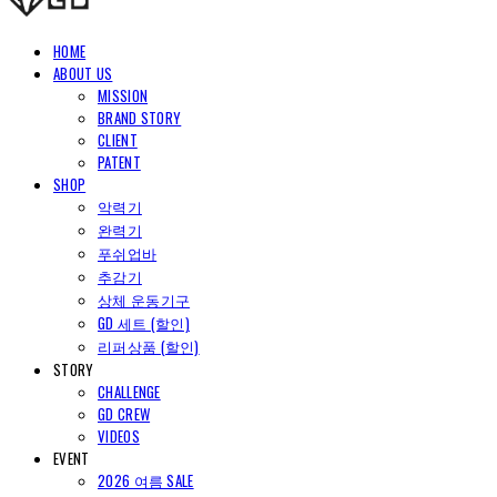
HOME
ABOUT US
MISSION
BRAND STORY
CLIENT
PATENT
SHOP
악력기
완력기
푸쉬업바
추감기
상체 운동기구
GD 세트 (할인)
리퍼상품 (할인)
STORY
CHALLENGE
GD CREW
VIDEOS
EVENT
2026 여름 SALE