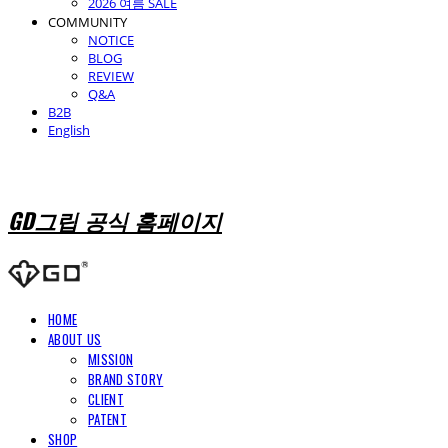
2026 여름 SALE
COMMUNITY
NOTICE
BLOG
REVIEW
Q&A
B2B
English
GD그립 공식 홈페이지
HOME
ABOUT US
MISSION
BRAND STORY
CLIENT
PATENT
SHOP