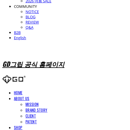
2026 여름 SALE
COMMUNITY
NOTICE
BLOG
REVIEW
Q&A
B2B
English
GD그립 공식 홈페이지
HOME
ABOUT US
MISSION
BRAND STORY
CLIENT
PATENT
SHOP