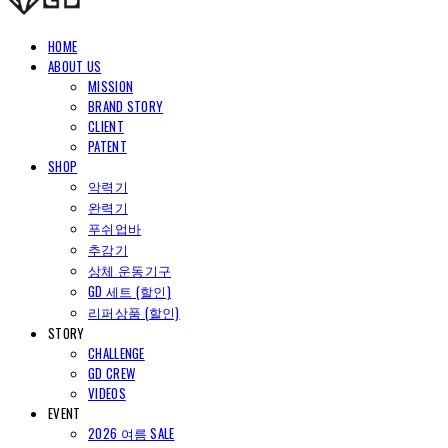
HOME
ABOUT US
MISSION
BRAND STORY
CLIENT
PATENT
SHOP
악력기
완력기
푸쉬업바
추감기
상체 운동기구
GD 세트 (할인)
리퍼상품 (할인)
STORY
CHALLENGE
GD CREW
VIDEOS
EVENT
2026 여름 SALE