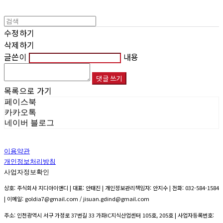
수정하기
삭제하기
글쓴이
내용
댓글 쓰기
목록으로 가기
페이스북
카카오톡
네이버 블로그
이용약관
개인정보처리방침
사업자정보확인
상호: 주식회사 지디아이앤디 | 대표: 안태진 | 개인정보관리책임자: 안지수 | 전화: 032-584-1584
| 이메일: goldia7@gmail.com / jisuan.gdind@gmail.com
주소: 인천광역시 서구 가정로 37번길 33 가좌IC지식산업센터 105호, 205호 | 사업자등록번호: