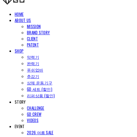
HOME
ABOUT US
MISSION
BRAND STORY
CLIENT
PATENT
SHOP
악력기
완력기
푸쉬업바
추감기
상체 운동기구
GD 세트 (할인)
리퍼상품 (할인)
STORY
CHALLENGE
GD CREW
VIDEOS
EVENT
2026 여름 SALE