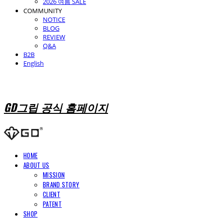
2026 여름 SALE
COMMUNITY
NOTICE
BLOG
REVIEW
Q&A
B2B
English
GD그립 공식 홈페이지
HOME
ABOUT US
MISSION
BRAND STORY
CLIENT
PATENT
SHOP