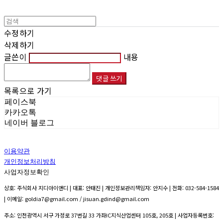
수정하기
삭제하기
글쓴이
내용
댓글 쓰기
목록으로 가기
페이스북
카카오톡
네이버 블로그
이용약관
개인정보처리방침
사업자정보확인
상호: 주식회사 지디아이앤디 | 대표: 안태진 | 개인정보관리책임자: 안지수 | 전화: 032-584-1584
| 이메일: goldia7@gmail.com / jisuan.gdind@gmail.com
주소: 인천광역시 서구 가정로 37번길 33 가좌IC지식산업센터 105호, 205호 | 사업자등록번호: