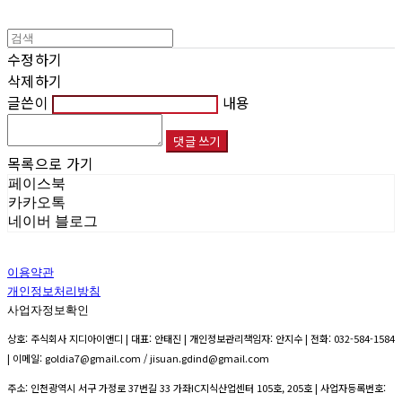
수정하기
삭제하기
글쓴이
내용
댓글 쓰기
목록으로 가기
페이스북
카카오톡
네이버 블로그
이용약관
개인정보처리방침
사업자정보확인
상호: 주식회사 지디아이앤디 | 대표: 안태진 | 개인정보관리책임자: 안지수 | 전화: 032-584-1584
| 이메일: goldia7@gmail.com / jisuan.gdind@gmail.com
주소: 인천광역시 서구 가정로 37번길 33 가좌IC지식산업센터 105호, 205호 | 사업자등록번호: