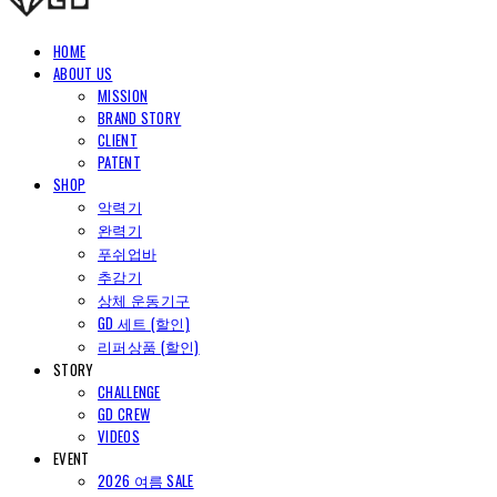
HOME
ABOUT US
MISSION
BRAND STORY
CLIENT
PATENT
SHOP
악력기
완력기
푸쉬업바
추감기
상체 운동기구
GD 세트 (할인)
리퍼상품 (할인)
STORY
CHALLENGE
GD CREW
VIDEOS
EVENT
2026 여름 SALE