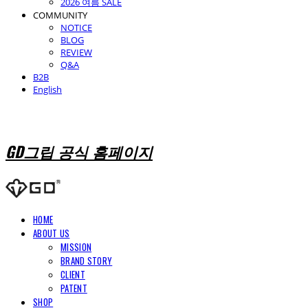
2026 여름 SALE
COMMUNITY
NOTICE
BLOG
REVIEW
Q&A
B2B
English
GD그립 공식 홈페이지
HOME
ABOUT US
MISSION
BRAND STORY
CLIENT
PATENT
SHOP