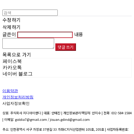
수정하기
삭제하기
글쓴이
내용
댓글 쓰기
목록으로 가기
페이스북
카카오톡
네이버 블로그
이용약관
개인정보처리방침
사업자정보확인
상호: 주식회사 지디아이앤디 | 대표: 안태진 | 개인정보관리책임자: 안지수 | 전화: 032-584-1584
| 이메일: goldia7@gmail.com / jisuan.gdind@gmail.com
주소: 인천광역시 서구 가정로 37번길 33 가좌IC지식산업센터 105호, 205호 | 사업자등록번호: