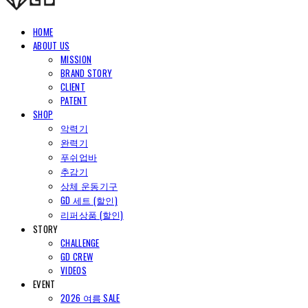
HOME
ABOUT US
MISSION
BRAND STORY
CLIENT
PATENT
SHOP
악력기
완력기
푸쉬업바
추감기
상체 운동기구
GD 세트 (할인)
리퍼상품 (할인)
STORY
CHALLENGE
GD CREW
VIDEOS
EVENT
2026 여름 SALE