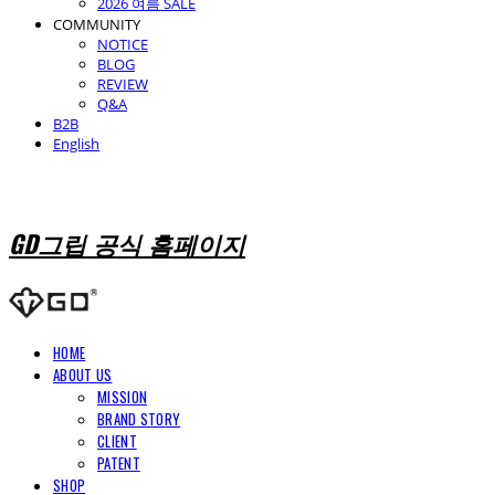
2026 여름 SALE
COMMUNITY
NOTICE
BLOG
REVIEW
Q&A
B2B
English
GD그립 공식 홈페이지
HOME
ABOUT US
MISSION
BRAND STORY
CLIENT
PATENT
SHOP