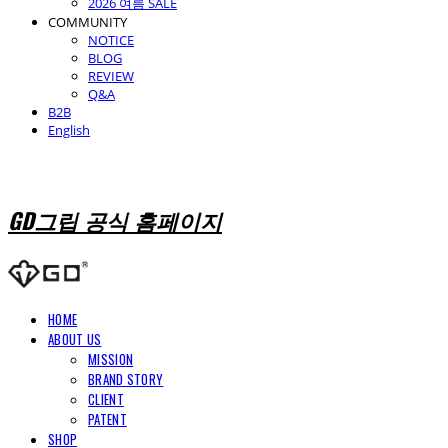
2026 여름 SALE
COMMUNITY
NOTICE
BLOG
REVIEW
Q&A
B2B
English
GD그립 공식 홈페이지
HOME
ABOUT US
MISSION
BRAND STORY
CLIENT
PATENT
SHOP