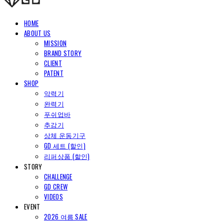
HOME
ABOUT US
MISSION
BRAND STORY
CLIENT
PATENT
SHOP
악력기
완력기
푸쉬업바
추감기
상체 운동기구
GD 세트 (할인)
리퍼상품 (할인)
STORY
CHALLENGE
GD CREW
VIDEOS
EVENT
2026 여름 SALE