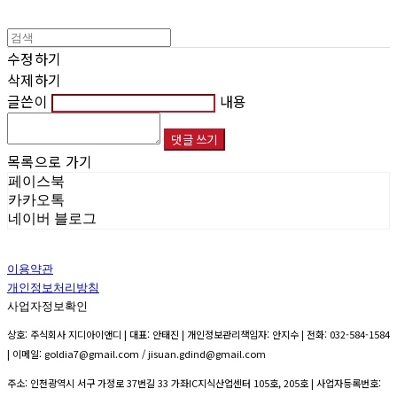
수정하기
삭제하기
글쓴이
내용
댓글 쓰기
목록으로 가기
페이스북
카카오톡
네이버 블로그
이용약관
개인정보처리방침
사업자정보확인
상호: 주식회사 지디아이앤디 | 대표: 안태진 | 개인정보관리책임자: 안지수 | 전화: 032-584-1584
| 이메일: goldia7@gmail.com / jisuan.gdind@gmail.com
주소: 인천광역시 서구 가정로 37번길 33 가좌IC지식산업센터 105호, 205호 | 사업자등록번호: