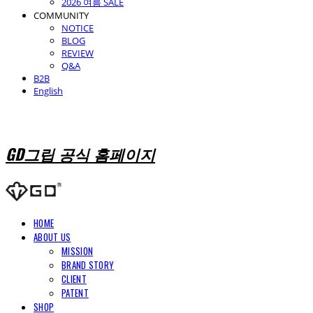
2026 여름 SALE
COMMUNITY
NOTICE
BLOG
REVIEW
Q&A
B2B
English
GD그립 공식 홈페이지
HOME
ABOUT US
MISSION
BRAND STORY
CLIENT
PATENT
SHOP