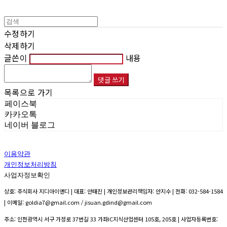
수정하기
삭제하기
글쓴이
내용
댓글 쓰기
목록으로 가기
페이스북
카카오톡
네이버 블로그
이용약관
개인정보처리방침
사업자정보확인
상호: 주식회사 지디아이앤디 | 대표: 안태진 | 개인정보관리책임자: 안지수 | 전화: 032-584-1584
| 이메일: goldia7@gmail.com / jisuan.gdind@gmail.com
주소: 인천광역시 서구 가정로 37번길 33 가좌IC지식산업센터 105호, 205호 | 사업자등록번호: