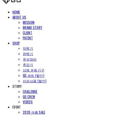
HOME
ABOUT US
MISSION
BRAND STORY
CLIENT
PATENT
SHOP
악력기
완력기
푸쉬업바
추감기
상체 운동기구
GD 세트 (할인)
리퍼상품 (할인)
STORY
CHALLENGE
GD CREW
VIDEOS
EVENT
2026 여름 SALE