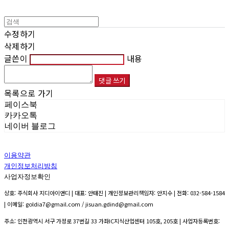
수정하기
삭제하기
글쓴이
내용
댓글 쓰기
목록으로 가기
페이스북
카카오톡
네이버 블로그
이용약관
개인정보처리방침
사업자정보확인
상호: 주식회사 지디아이앤디 | 대표: 안태진 | 개인정보관리책임자: 안지수 | 전화: 032-584-1584
| 이메일: goldia7@gmail.com / jisuan.gdind@gmail.com
주소: 인천광역시 서구 가정로 37번길 33 가좌IC지식산업센터 105호, 205호 | 사업자등록번호: