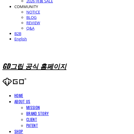
2026 여름 SALE
COMMUNITY
NOTICE
BLOG
REVIEW
Q&A
B2B
English
GD그립 공식 홈페이지
HOME
ABOUT US
MISSION
BRAND STORY
CLIENT
PATENT
SHOP