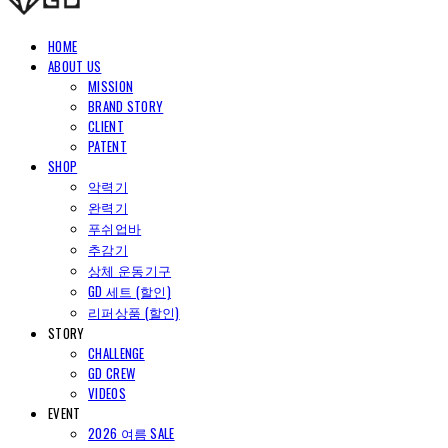
HOME
ABOUT US
MISSION
BRAND STORY
CLIENT
PATENT
SHOP
악력기
완력기
푸쉬업바
추감기
상체 운동기구
GD 세트 (할인)
리퍼상품 (할인)
STORY
CHALLENGE
GD CREW
VIDEOS
EVENT
2026 여름 SALE