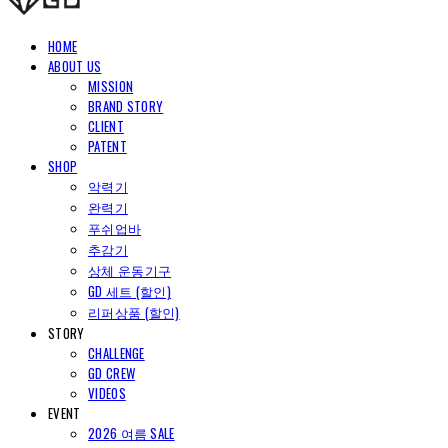
HOME
ABOUT US
MISSION
BRAND STORY
CLIENT
PATENT
SHOP
악력기
완력기
푸쉬업바
추감기
상체 운동기구
GD 세트 (할인)
리퍼상품 (할인)
STORY
CHALLENGE
GD CREW
VIDEOS
EVENT
2026 여름 SALE