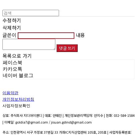
수정하기
삭제하기
글쓴이
내용
댓글 쓰기
목록으로 가기
페이스북
카카오톡
네이버 블로그
이용약관
개인정보처리방침
사업자정보확인
상호: 주식회사 지디아이앤디 | 대표: 안태진 | 개인정보관리책임자: 안지수 | 전화: 032-584-1584
| 이메일: goldia7@gmail.com / jisuan.gdind@gmail.com
주소: 인천광역시 서구 가정로 37번길 33 가좌IC지식산업센터 105호, 205호 | 사업자등록번호: