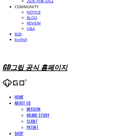
2026 여름 SALE
COMMUNITY
NOTICE
BLOG
REVIEW
Q&A
B2B
English
GD그립 공식 홈페이지
HOME
ABOUT US
MISSION
BRAND STORY
CLIENT
PATENT
SHOP