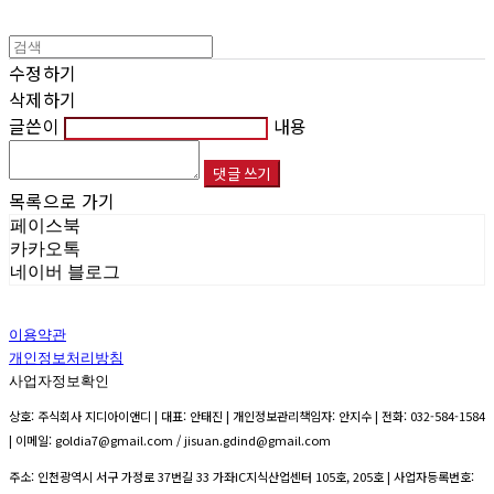
수정하기
삭제하기
글쓴이
내용
댓글 쓰기
목록으로 가기
페이스북
카카오톡
네이버 블로그
이용약관
개인정보처리방침
사업자정보확인
상호: 주식회사 지디아이앤디 | 대표: 안태진 | 개인정보관리책임자: 안지수 | 전화: 032-584-1584
| 이메일: goldia7@gmail.com / jisuan.gdind@gmail.com
주소: 인천광역시 서구 가정로 37번길 33 가좌IC지식산업센터 105호, 205호 | 사업자등록번호: