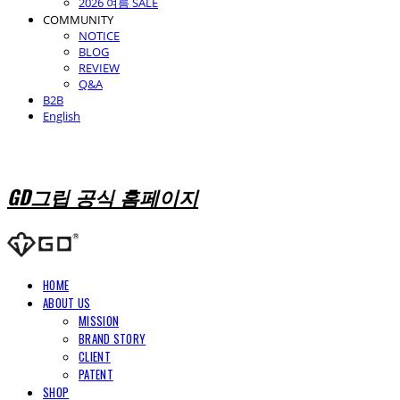
2026 여름 SALE
COMMUNITY
NOTICE
BLOG
REVIEW
Q&A
B2B
English
GD그립 공식 홈페이지
HOME
ABOUT US
MISSION
BRAND STORY
CLIENT
PATENT
SHOP