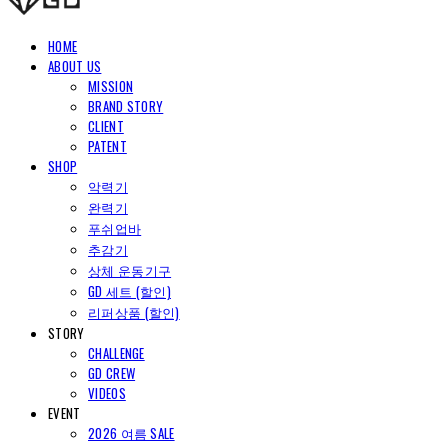
HOME
ABOUT US
MISSION
BRAND STORY
CLIENT
PATENT
SHOP
악력기
완력기
푸쉬업바
추감기
상체 운동기구
GD 세트 (할인)
리퍼상품 (할인)
STORY
CHALLENGE
GD CREW
VIDEOS
EVENT
2026 여름 SALE