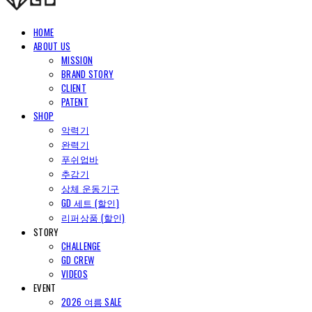
HOME
ABOUT US
MISSION
BRAND STORY
CLIENT
PATENT
SHOP
악력기
완력기
푸쉬업바
추감기
상체 운동기구
GD 세트 (할인)
리퍼상품 (할인)
STORY
CHALLENGE
GD CREW
VIDEOS
EVENT
2026 여름 SALE