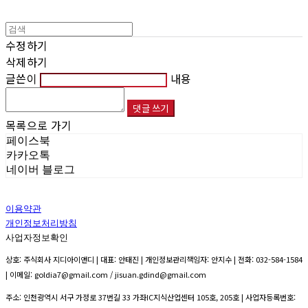
수정하기
삭제하기
글쓴이
내용
댓글 쓰기
목록으로 가기
페이스북
카카오톡
네이버 블로그
이용약관
개인정보처리방침
사업자정보확인
상호: 주식회사 지디아이앤디 | 대표: 안태진 | 개인정보관리책임자: 안지수 | 전화: 032-584-1584
| 이메일: goldia7@gmail.com / jisuan.gdind@gmail.com
주소: 인천광역시 서구 가정로 37번길 33 가좌IC지식산업센터 105호, 205호 | 사업자등록번호: