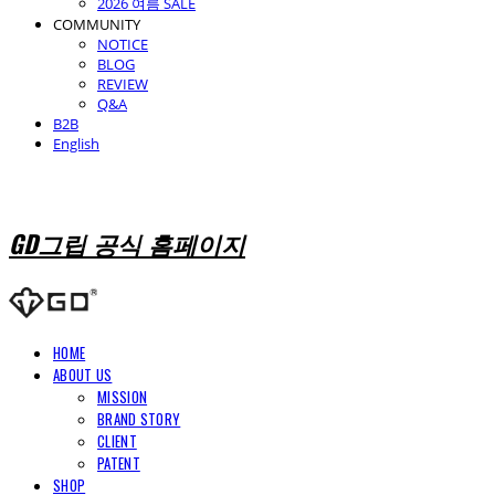
2026 여름 SALE
COMMUNITY
NOTICE
BLOG
REVIEW
Q&A
B2B
English
GD그립 공식 홈페이지
HOME
ABOUT US
MISSION
BRAND STORY
CLIENT
PATENT
SHOP